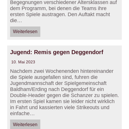
Begegnungen verschiedener Altersklassen auf
dem Programm, bei denen die Teams ihre
ersten Spiele austragen. Den Auftakt macht
die…
Weiterlesen
Jugend: Remis gegen Deggendorf
10. Mai 2023
Nachdem zwei Wochenenden hintereinander
die Spiele ausgefallen sind, fuhren die
Jugendmannschaft der Spielgemeinschaft
Baldham/Erding nach Deggendorf für ein
Double-Header gegen die Schanzer zu spielen.
Im ersten Spiel kamen sie leider nicht wirklich
in Fahrt und kassierten viele Strikeouts und
einfache…
Weiterlesen