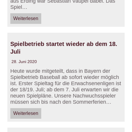
aus Erding war Sebastian Vaupel dabei. Das
Spiel…
Weiterlesen
Spielbetrieb startet wieder ab dem 18.
Juli
28. Juni 2020
Heute wurde mitgeteilt, dass in Bayern der
Spielbetrieb Baseball ab sofort wieder möglich
ist. Erster Spieltag für die Erwachsenenligen ist
der 18/19. Juli; ab dem 7. Juli erwarten wir die
neuen Spielpläne. Unsere Nachwuchsspieler
müssen sich bis nach den Sommerferien…
Weiterlesen