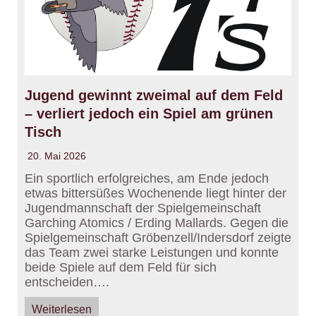
Jugend gewinnt zweimal auf dem Feld
– verliert jedoch ein Spiel am grünen
Tisch
20. Mai 2026
Ein sportlich erfolgreiches, am Ende jedoch
etwas bittersüßes Wochenende liegt hinter der
Jugendmannschaft der Spielgemeinschaft
Garching Atomics / Erding Mallards. Gegen die
Spielgemeinschaft Gröbenzell/Indersdorf zeigte
das Team zwei starke Leistungen und konnte
beide Spiele auf dem Feld für sich
entscheiden….
Weiterlesen