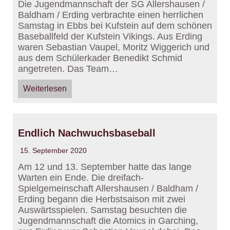
Die Jugendmannschaft der SG Allershausen /
Baldham / Erding verbrachte einen herrlichen
Samstag in Ebbs bei Kufstein auf dem schönen
Baseballfeld der Kufstein Vikings. Aus Erding
waren Sebastian Vaupel, Moritz Wiggerich und
aus dem Schülerkader Benedikt Schmid
angetreten. Das Team…
Weiterlesen
Endlich Nachwuchsbaseball
15. September 2020
Am 12 und 13. September hatte das lange
Warten ein Ende. Die dreifach-
Spielgemeinschaft Allershausen / Baldham /
Erding begann die Herbstsaison mit zwei
Auswärtsspielen. Samstag besuchten die
Jugendmannschaft die Atomics in Garching,