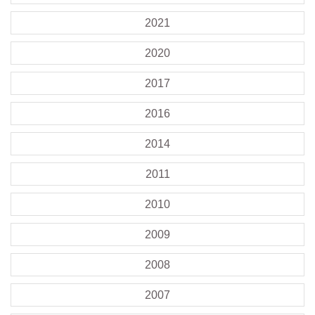
2021
2020
2017
2016
2014
2011
2010
2009
2008
2007