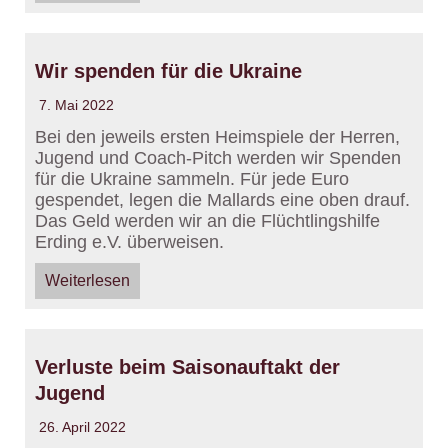
Wir spenden für die Ukraine
7. Mai 2022
Bei den jeweils ersten Heimspiele der Herren,
Jugend und Coach-Pitch werden wir Spenden
für die Ukraine sammeln. Für jede Euro
gespendet, legen die Mallards eine oben drauf.
Das Geld werden wir an die Flüchtlingshilfe
Erding e.V. überweisen.
Weiterlesen
Verluste beim Saisonauftakt der
Jugend
26. April 2022