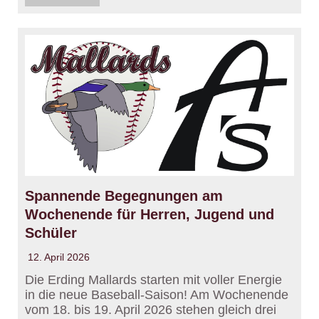
Spannende Begegnungen am
Wochenende für Herren, Jugend und
Schüler
12. April 2026
Die Erding Mallards starten mit voller Energie
in die neue Baseball-Saison! Am Wochenende
vom 18. bis 19. April 2026 stehen gleich drei