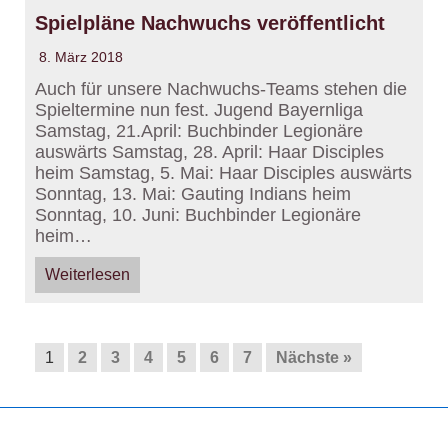
Spielpläne Nachwuchs veröffentlicht
8. März 2018
Auch für unsere Nachwuchs-Teams stehen die
Spieltermine nun fest. Jugend Bayernliga
Samstag, 21.April: Buchbinder Legionäre
auswärts Samstag, 28. April: Haar Disciples
heim Samstag, 5. Mai: Haar Disciples auswärts
Sonntag, 13. Mai: Gauting Indians heim
Sonntag, 10. Juni: Buchbinder Legionäre
heim…
Weiterlesen
1
2
3
4
5
6
7
Nächste »