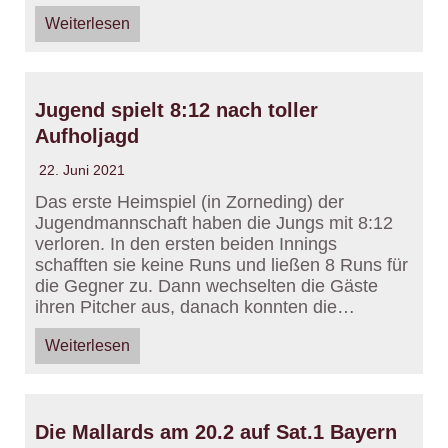
Weiterlesen
Jugend spielt 8:12 nach toller
Aufholjagd
22. Juni 2021
Das erste Heimspiel (in Zorneding) der
Jugendmannschaft haben die Jungs mit 8:12
verloren. In den ersten beiden Innings
schafften sie keine Runs und ließen 8 Runs für
die Gegner zu. Dann wechselten die Gäste
ihren Pitcher aus, danach konnten die…
Weiterlesen
Die Mallards am 20.2 auf Sat.1 Bayern