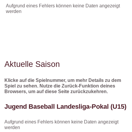
Aufgrund eines Fehlers können keine Daten angezeigt
werden
Spielpläne
Aktuelle Saison
Klicke auf die Spielnummer, um mehr Details zu dem
Spiel zu sehen. Nutze die Zurück-Funktion deines
Browsers, um auf diese Seite zurückzukehren.
Jugend Baseball Landesliga-Pokal (U15)
Aufgrund eines Fehlers können keine Daten angezeigt
werden