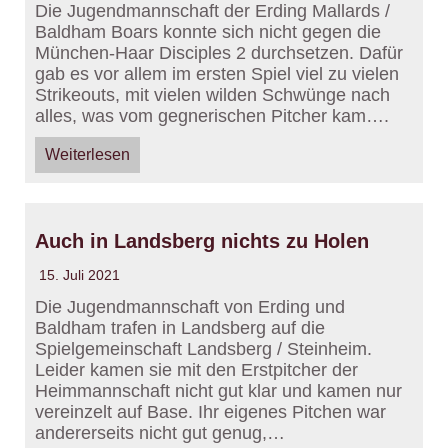
Die Jugendmannschaft der Erding Mallards /
Baldham Boars konnte sich nicht gegen die
München-Haar Disciples 2 durchsetzen. Dafür
gab es vor allem im ersten Spiel viel zu vielen
Strikeouts, mit vielen wilden Schwünge nach
alles, was vom gegnerischen Pitcher kam….
Weiterlesen
Auch in Landsberg nichts zu Holen
15. Juli 2021
Die Jugendmannschaft von Erding und
Baldham trafen in Landsberg auf die
Spielgemeinschaft Landsberg / Steinheim.
Leider kamen sie mit den Erstpitcher der
Heimmannschaft nicht gut klar und kamen nur
vereinzelt auf Base. Ihr eigenes Pitchen war
andererseits nicht gut genug,…