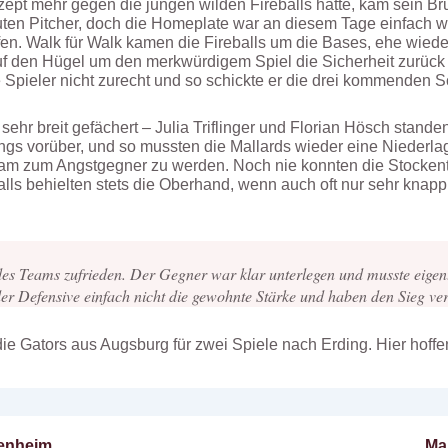
zept mehr gegen die jungen wilden Fireballs hatte, kam sein B
uten Pitcher, doch die Homeplate war an diesem Tage einfach wi
en. Walk für Walk kamen die Fireballs um die Bases, ehe wiede
f den Hügel um den merkwürdigem Spiel die Sicherheit zurück 
e Spieler nicht zurecht und so schickte er die drei kommenden 
ehr breit gefächert – Julia Triflinger und Florian Hösch standen
nings vorüber, und so mussten die Mallards wieder eine Nieder
ngsam zum Angstgegner zu werden. Noch nie konnten die Stocke
eballs behielten stets die Oberhand, wenn auch oft nur sehr knap
 des Teams zufrieden. Der Gegner war klar unterlegen und musste eigent
er Defensive einfach nicht die gewohnte Stärke und haben den Sieg ve
tors aus Augsburg für zwei Spiele nach Erding. Hier hoffen 
Nä
senheim
Ma