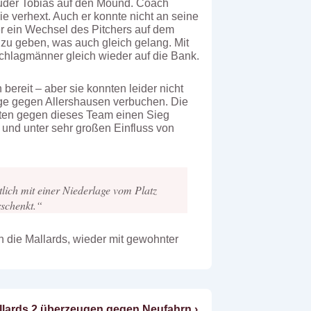
ruder Tobias auf den Mound. Coach
e verhext. Auch er konnte nicht an seine
r ein Wechsel des Pitchers auf dem
zu geben, was auch gleich gelang. Mit
Schlagmänner gleich wieder auf die Bank.
 bereit – aber sie konnten leider nicht
lage gegen Allershausen verbuchen. Die
nten gegen dieses Team einen Sieg
p und unter sehr großen Einfluss von
lich mit einer Niederlage vom Platz
rschenkt.“
die Mallards, wieder mit gewohnter
chster
llards 2 überzeugen gegen Neufahrn ›