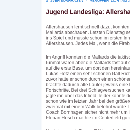
SVEN BORNHAGEN
VERÖFFENTLICHT AM
Jugend Landesliga: Allersha
Allershausen lernt schnell dazu, konnte
Mallards abschauen. Letzten Dienstag set
ins Spiel und musste schon im ersten Inn
Allershausen. Jedes Mal, wenn die Fireb
Im Angriff konnten die Mallards die takt
Einmal wären aber die Mallards fast auf 
auf die erste Base, um dort den hereinla
Lukas Hotz einen sehr schönen Ball Rich
zuvor hatte er schon durch einen schönen
brachte dadurch alle Läufer jeweils eine 
Fortschritte. Bei drei Schlagversuchen ka
jagte ihn über das Infield, leider konnte
schon wie im letzten Jahr bei den größe
zweimal mit einem Walk belohnt wurde. Da
Coach Bornhagen sicher nicht mehr um ihn
Florian Hösch machte im Centerfield gute 