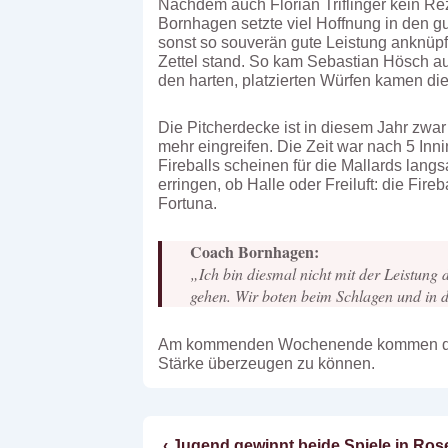
Nachdem auch Florian Triflinger kein Re
Bornhagen setzte viel Hoffnung in den g
sonst so souverän gute Leistung anknüpf
Zettel stand. So kam Sebastian Hösch au
den harten, platzierten Würfen kamen di
Die Pitcherdecke ist in diesem Jahr zwar s
mehr eingreifen. Die Zeit war nach 5 In
Fireballs scheinen für die Mallards la
erringen, ob Halle oder Freiluft: die Fir
Fortuna.
Coach Bornhagen:
„Ich bin diesmal nicht mit der Leistung
gehen. Wir boten beim Schlagen und in d
Am kommenden Wochenende kommen die Ga
Stärke überzeugen zu können.
Vorheriger
‹ Jugend gewinnt beide Spiele in Ro