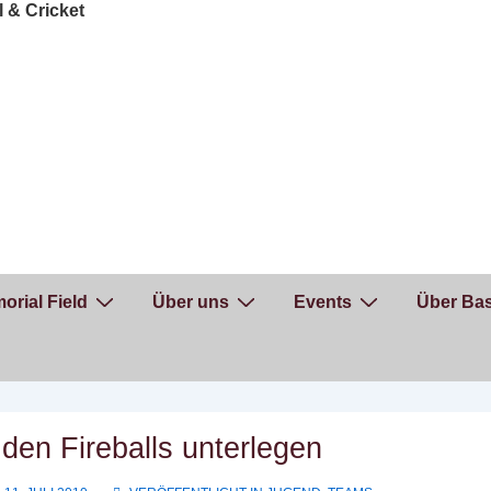
orial Field
Über uns
Events
Über Bas
den Fireballs unterlegen