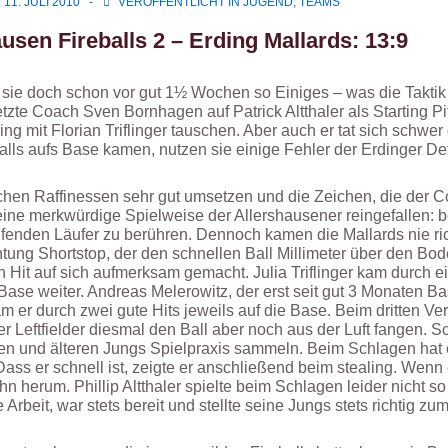
11. JULI 2010
VERÖFFENTLICHT IN
JUGEND
,
TEAMS
usen Fireballs 2 – Erding Mallards: 13:9
n sie doch schon vor gut 1½ Wochen so Einiges – was die Taktik
zte Coach Sven Bornhagen auf Patrick Altthaler als Starting Pit
ing mit Florian Triflinger tauschen. Aber auch er tat sich schw
alls aufs Base kamen, nutzen sie einige Fehler der Erdinger De
ischen Raffinessen sehr gut umsetzen und die Zeichen, die der 
eine merkwürdige Spielweise der Allershausener reingefallen: 
ufenden Läufer zu berühren. Dennoch kamen die Mallards nie ric
tung Shortstop, der den schnellen Ball Millimeter über den B
 Hit auf sich aufmerksam gemacht. Julia Triflinger kam durch e
Base weiter. Andreas Melerowitz, der erst seit gut 3 Monaten Bas
m er durch zwei gute Hits jeweils auf die Base. Beim dritten Vers
 der Leftfielder diesmal den Ball aber noch aus der Luft fangen
ren und älteren Jungs Spielpraxis sammeln. Beim Schlagen hat e
ss er schnell ist, zeigte er anschließend beim stealing. Wenn e
 herum. Phillip Altthaler spielte beim Schlagen leider nicht so
Arbeit, war stets bereit und stellte seine Jungs stets richtig zu