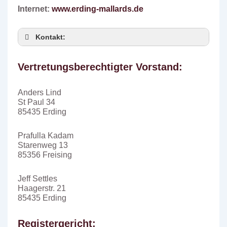
Internet:
www.erding-mallards.de
Kontakt:
Deine Name:
Vertretungsberechtigter Vorstand:
Anders Lind
St Paul 34
85435 Erding
Deine E-Mail-Adresse:
Prafulla Kadam
Starenweg 13
85356 Freising
Betreff:
Jeff Settles
Haagerstr. 21
85435 Erding
Registergericht: