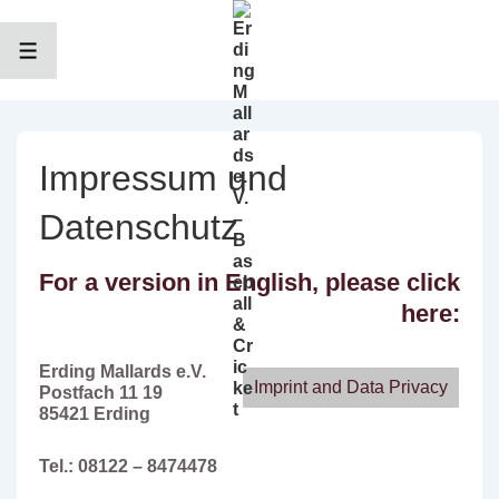
↓
Zum
Inhalt
MENÜ
Impressum und
Datenschutz
For a version in English, please click
here:
Erding Mallards e.V.
Imprint and Data Privacy
Postfach 11 19
85421 Erding
Tel.: 08122 – 8474478