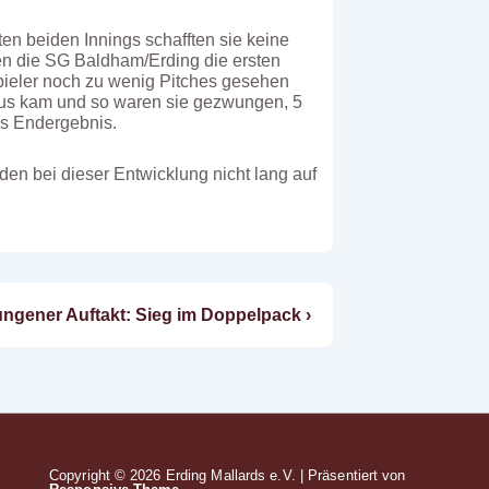
en beiden Innings schafften sie keine
en die SG Baldham/Erding die ersten
pieler noch zu wenig Pitches gesehen
 Aus kam und so waren sie gezwungen, 5
as Endergebnis.
den bei dieser Entwicklung nicht lang auf
hster
ungener Auftakt: Sieg im Doppelpack ›
rag
Copyright © 2026
Erding Mallards e.V.
| Präsentiert von