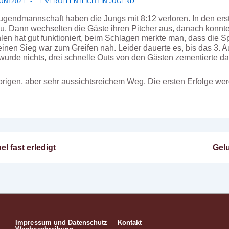
JUNI 2021
VERÖFFENTLICHT IN
JUGEND
ugendmannschaft haben die Jungs mit 8:12 verloren. In den erst
u. Dann wechselten die Gäste ihren Pitcher aus, danach konnt
en hat gut funktioniert, beim Schlagen merkte man, dass die S
einen Sieg war zum Greifen nah. Leider dauerte es, bis das 3.
 wurde nichts, drei schnelle Outs von den Gästen zementierte d
rigen, aber sehr aussichtsreichem Weg. Die ersten Erfolge wer
Näc
l fast erledigt
Gel
n
Beit
ist
Impressum und Datenschutz
Kontakt
Footer-