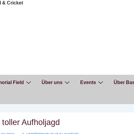
orial Field
Über uns
Events
Über Bas
toller Aufholjagd