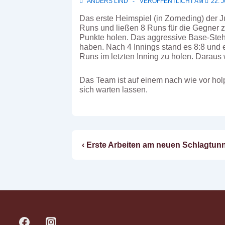
ANDERS LIND
VERÖFFENTLICHT AM
22. 
Das erste Heimspiel (in Zorneding) der J
Runs und ließen 8 Runs für die Gegner z
Punkte holen. Das aggressive Base-Stehl
haben. Nach 4 Innings stand es 8:8 und 
Runs im letzten Inning zu holen. Daraus
Das Team ist auf einem nach wie vor holp
sich warten lassen.
Vorheriger
‹ Erste Arbeiten am neuen Schlagtunne
Beitragsnavigatio
Beitrag
ist