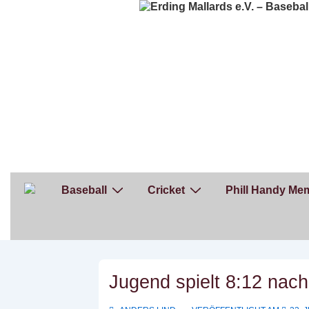
↓
Zum
Inhalt
Hauptnavigation
Baseball
Cricket
Phill Handy Mem
Jugend spielt 8:12 nach 