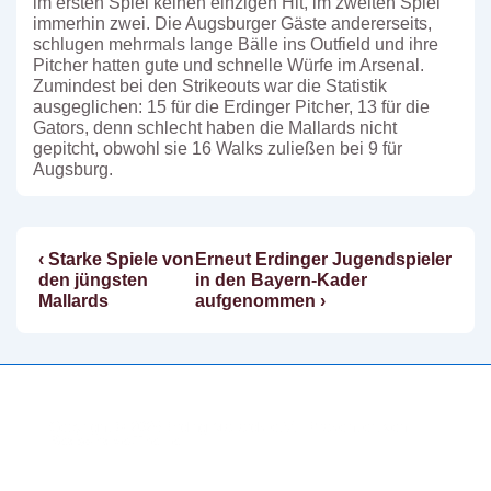
im ersten Spiel keinen einzigen Hit, im zweiten Spiel
immerhin zwei. Die Augsburger Gäste andererseits,
schlugen mehrmals lange Bälle ins Outfield und ihre
Pitcher hatten gute und schnelle Würfe im Arsenal.
Zumindest bei den Strikeouts war die Statistik
ausgeglichen: 15 für die Erdinger Pitcher, 13 für die
Gators, denn schlecht haben die Mallards nicht
gepitcht, obwohl sie 16 Walks zuließen bei 9 für
Augsburg.
Vorheriger
Nächster
‹ Starke Spiele von
Erneut Erdinger Jugendspieler
Beitragsnavigation
Beitrag
Beitrag
den jüngsten
in den Bayern-Kader
ist
ist
Mallards
aufgenommen ›
Copyright © 2026
Erding Mallards e.V.
| Präsentiert von
Responsive-Theme