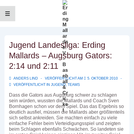
↓
Zum
Inhalt
MENÜ
Jugend Landesliga: Erding
Mallards – Augsburg Gators:
2:14 und 2:11
ANDERS LIND
VERÖFFENTLICHT AM
5. OKTOBER 2010
VERÖFFENTLICHT IN
JUGEND
,
TEAMS
Dass die Gators aus Augsburg schwer zu schlagen
sein würden, wussten die Mallards und Coach Sven
Bornhagen schon vor dem Spiel. Das das Ergebnis so
deutlich ausfiel, müssen die Mallards aber größtenteils
sich selbst ankreiden. Sie machten einfach zu viele
einfache Fehler beim Verteidigungsspiel und zeigten
beim Schlagen ebenfalls Schwächen. So landeten sie