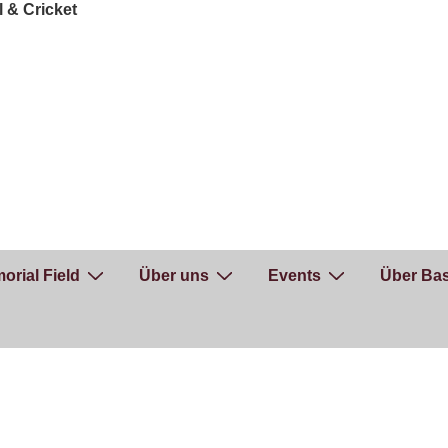
orial Field
Über uns
Events
Über Bas