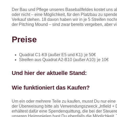
Der Bau und Pflege unseres Baseballfeldes kostet uns als
oder nicht – eine Möglichkeit, für den Platzbau zu spenden
Verkauf stehen. 18 davon haben wir in je 5 Streifen noch
der Pitching Mound – sind zwar bereits vergeben, aber vi
Preise
Quadrat C1-K9 (außer E5 und K1): je 50€
Streifen aus Quadrat A2-B10 (außer A10): je 10€
Und hier der aktuelle Stand:
Wie funktioniert das Kaufen?
Um ein oder mehrere Teile zu kaufen, musst Du nur eine 
der Überweisung bitte als Verwendungszweck „Infield + D
erhältest dafür eine Spendenquittung, die bei der Steu
unseren Heimspielen hast Du ebenfalls die Möglichkeit, Te