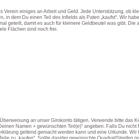
 Verein einiges an Arbeit und Geld. Jede Unterstützung, ob klei
, in dem Du einen Teil des Infields als Paten „kaufst“. Wir habe
mal geteilt, damit es auch für kleinere Geldbeutel was gibt. Di
ele Flächen sind noch frei.
Überweisung an unser Girokonto tätigen. Verwende bitte das Ko
einen Namen + gewünschten Teil(e)“ angeben. Falls Du nicht Mi
ererklärung geltend gemacht werden kann und eine Urkunde. Wir
ile zu „kaufen“. Sollte das/der gewünschte Quadrat/Streifen nic