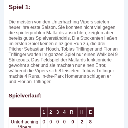
Spiel 1:
Die meisten von den Unterhaching Vipers spielen
heuer ihre erste Saison. Sie konnten nicht viel gegen
die spielerprobten Mallards ausrichten, zeigten aber
bereits gutes Spielverständnis. Die Stockenten ließen
im ersten Spiel keinen einzigen Run zu, die drei
Pitcher Sebastian Hösch, Tobias Triflinger und Florian
Triflinger warfen im ganzen Spiel nur einen Walk bei 9
Strikeouts. Das Feldspiel der Mallards funktionierte
gewohnt sicher und sie machten nur einen Error,
während die Vipers sich 8 leisteten. Tobias Triflinger
machte 4 Runs, In-the-Park Homeruns schlugen er
und Florian Triflinger.
Spielverlauf:
1
2
3
4
R
H
E
Unterhaching
0
0
0
0
0
2
8
Vipers