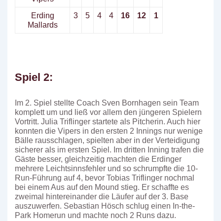
Erding
3
5
4
4
16
12
1
Mallards
Spiel 2:
Im 2. Spiel stellte Coach Sven Bornhagen sein Team
komplett um und ließ vor allem den jüngeren Spielern
Vortritt. Julia Triflinger startete als Pitcherin. Auch hier
konnten die Vipers in den ersten 2 Innings nur wenige
Bälle rausschlagen, spielten aber in der Verteidigung
sicherer als im ersten Spiel. Im dritten Inning trafen die
Gäste besser, gleichzeitig machten die Erdinger
mehrere Leichtsinnsfehler und so schrumpfte die 10-
Run-Führung auf 4, bevor Tobias Triflinger nochmal
bei einem Aus auf den Mound stieg. Er schaffte es
zweimal hintereinander die Läufer auf der 3. Base
auszuwerfen. Sebastian Hösch schlug einen In-the-
Park Homerun und machte noch 2 Runs dazu.