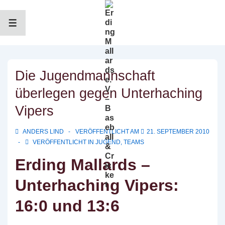
↓
Zum
Inhalt
MENÜ
Die Jugendmannschaft
überlegen gegen Unterhaching
Vipers
ANDERS LIND
VERÖFFENTLICHT AM
21. SEPTEMBER 2010
VERÖFFENTLICHT IN
JUGEND
,
TEAMS
Erding Mallards –
Unterhaching Vipers:
16:0 und 13:6