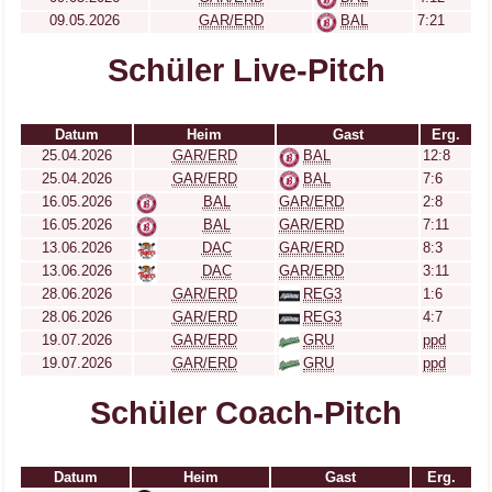
09.05.2026
GAR/ERD
BAL
7:21
Schüler Live-Pitch
Datum
Heim
Gast
Erg.
25.04.2026
GAR/ERD
BAL
12:8
25.04.2026
GAR/ERD
BAL
7:6
16.05.2026
BAL
GAR/ERD
2:8
16.05.2026
BAL
GAR/ERD
7:11
13.06.2026
DAC
GAR/ERD
8:3
13.06.2026
DAC
GAR/ERD
3:11
28.06.2026
GAR/ERD
REG3
1:6
28.06.2026
GAR/ERD
REG3
4:7
19.07.2026
GAR/ERD
GRU
ppd
19.07.2026
GAR/ERD
GRU
ppd
Schüler Coach-Pitch
Datum
Heim
Gast
Erg.