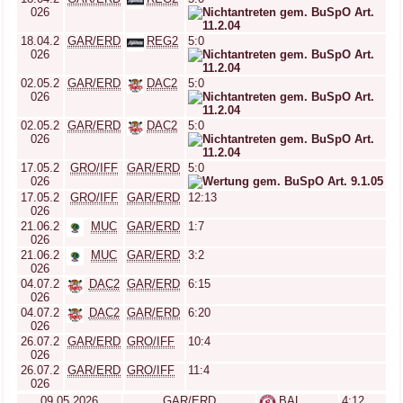
026
18.04.2
GAR/ERD
REG2
5:0
026
02.05.2
GAR/ERD
DAC2
5:0
026
02.05.2
GAR/ERD
DAC2
5:0
026
17.05.2
GRO/IFF
GAR/ERD
5:0
026
17.05.2
GRO/IFF
GAR/ERD
12:13
026
21.06.2
MUC
GAR/ERD
1:7
026
21.06.2
MUC
GAR/ERD
3:2
026
04.07.2
DAC2
GAR/ERD
6:15
026
04.07.2
DAC2
GAR/ERD
6:20
026
26.07.2
GAR/ERD
GRO/IFF
10:4
026
26.07.2
GAR/ERD
GRO/IFF
11:4
026
09.05.2026
GAR/ERD
BAL
4:12