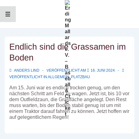
↓
Zum
Inhalt
MENÜ
Endlich sind die Grassamen im
Boden
ANDERS LIND
VERÖFFENTLICHT AM
16. JUNI 2024
VERÖFFENTLICHT IN
ALLGEMEIN
,
PLATZBAU
Am 15. Juni war es endlich trocken genug, um den
nächsten Schritt am Feld zu wagen. Jetzt ist, bis 10 vor
dem Outfieldzaun, die Grasfläche angelegt. Den Rest
muss warten, bis der Boden stabil genug ist um mit
einem Traktor darauf fahren zu können. Jetzt hoffen wir
auf gelegentlichem Regen!