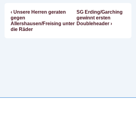
Vorheriger
Nächster
‹ Unsere Herren geraten
SG Erding/Garching
Beitragsnavigation
Beitrag
Beitrag
gegen
gewinnt ersten
ist
ist
Allershausen/Freising unter
Doubleheader ›
die Räder
Copyright © 2026
Erding Mallards e.V.
| Präsentiert von
Responsive-Theme