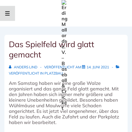
↓
Zum
Inhalt
MENÜ
Das Spielfeld wird glatt
gemacht
ANDERS LIND
VERÖFFENTLICHT AM
14. JUNI 2021
VERÖFFENTLICHT IN
PLATZBAU
Am Samstag haben wir eine große Walze
organisiert und das ganze Feld glatt gemacht. Mit
den Jahren haben sich immer mehr größere und
kleinere Unebenheiten gebildet. Besonders haben
Wühlmäuse und Maulwürfe viele Schaden
angerichtet. Es ist jetzt viel angenehmer, über das
Feld zu laufen. Auch die Zufahrt und der Parkplatz
haben wir bearbeitet.