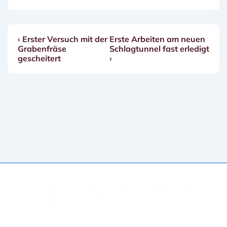
Vorheriger
Nächster
‹ Erster Versuch mit der
Erste Arbeiten am neuen
Beitragsnavigation
Beitrag
Beitrag
Grabenfräse
Schlagtunnel fast erledigt
ist
ist
gescheitert
›
Copyright © 2026
Erding Mallards e.V.
| Präsentiert von
Responsive-Theme