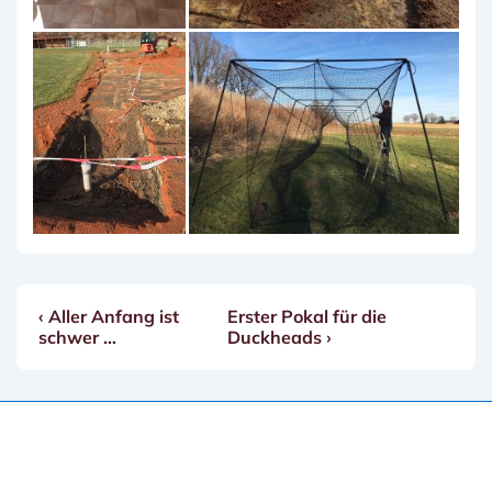
Vorheriger
Nächster
‹ Aller Anfang ist
Erster Pokal für die
Beitragsnavigation
Beitrag
Beitrag
schwer …
Duckheads ›
ist
ist
Copyright © 2026
Erding Mallards e.V.
| Präsentiert von
Responsive-Theme