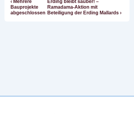
Vorheriger
Nächster
‹ Mehrere
Erding bleibt sauber! –
Beitragsnavigation
Beitrag
Beitrag
Bauprojekte
Ramadama-Aktion mit
ist
ist
abgeschlossen
Beteiligung der Erding Mallards ›
Copyright © 2026
Erding Mallards e.V.
| Präsentiert von
Responsive-Theme