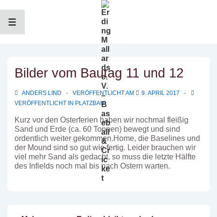
↓
Zum
Inhalt
MENÜ
Bilder vom Bautag 11 und 12
ANDERS LIND
VERÖFFENTLICHT AM
9. APRIL 2017
VERÖFFENTLICHT IN
PLATZBAU
Kurz vor den Osterferien haben wir nochmal fleißig
Sand und Erde (ca. 60 Tonnen) bewegt und sind
ordentlich weiter gekommen.
Home, die Baselines und
der Mound sind so gut wie fertig. Leider brauchen wir
viel mehr Sand als gedacht, so muss die letzte Hälfte
des Infields noch mal bis nach Ostern warten.