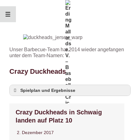
↓
Zum
Inhalt
MENÜ
Unser Barbecue-Team hat 2014 wieder angefangen
unter dem Team-Namen:
Crazy Duckheads
Spielplan und Ergebnisse
2018
Crazy Duckheads in Schwaig
2017
landen auf Platz 10
[mstw_schedule_table sched=“bbq_2018″]
[mstw_schedule_table sched=“bbq_2017″]
2. Dezember 2017