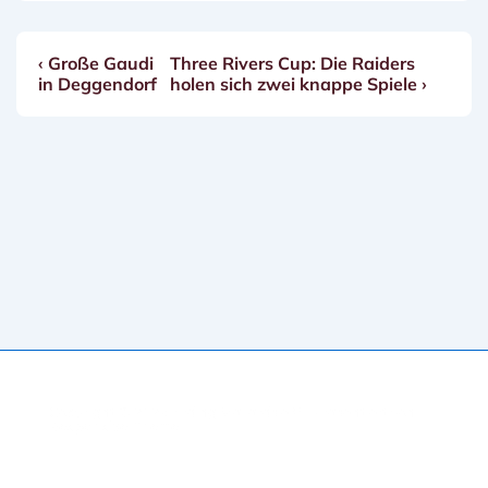
Vorheriger
Nächster
‹ Große Gaudi
Three Rivers Cup: Die Raiders
Beitragsnavigation
Beitrag
Beitrag
in Deggendorf
holen sich zwei knappe Spiele ›
ist
ist
Copyright © 2026
Erding Mallards e.V.
| Präsentiert von
Responsive-Theme