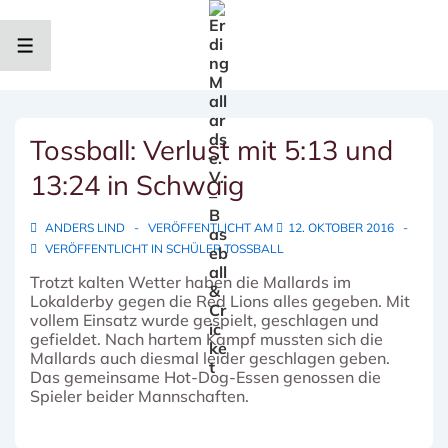
↓
Zum
Inhalt
MENÜ
Tossball: Verlust mit 5:13 und
13:24 in Schwaig
ANDERS LIND
VERÖFFENTLICHT AM
12. OKTOBER 2016
VERÖFFENTLICHT IN
SCHÜLER TOSSBALL
Trotzt kalten Wetter haben die Mallards im
Lokalderby gegen die Red Lions alles gegeben.
Mit
vollem Einsatz wurde gespielt, geschlagen und
gefieldet. Nach hartem Kampf mussten sich die
Mallards auch diesmal leider geschlagen geben.
Das gemeinsame Hot-Dog-Essen genossen die
Spieler beider Mannschaften.