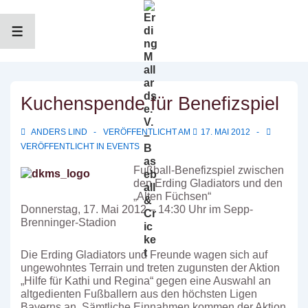
↓
Zum
Inhalt
MENÜ
Kuchenspende für Benefizspiel
ANDERS LIND
VERÖFFENTLICHT AM
17. MAI 2012
VERÖFFENTLICHT IN
EVENTS
Fußball-Benefizspiel zwischen
den Erding Gladiators und den
„Alten Füchsen“
Donnerstag, 17. Mai 2012 – 14:30 Uhr im Sepp-
Brenninger-Stadion
Die Erding Gladiators und Freunde wagen sich auf
ungewohntes Terrain und treten zugunsten der Aktion
„Hilfe für Kathi und Regina“ gegen eine Auswahl an
altgedienten Fußballern aus den höchsten Ligen
Bayerns an. Sämtliche Einnahmen kommen der Aktion