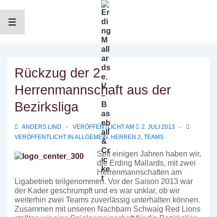
↓
Zum
Inhalt
MENÜ
Rückzug der 2.
Herrenmannschaft aus der
Bezirksliga
ANDERS LIND
VERÖFFENTLICHT AM
2. JULI 2013
VERÖFFENTLICHT IN
ALLGEMEIN
,
HERREN 2
,
TEAMS
Seit einigen Jahren haben wir,
die Erding Mallards, mit zwei
Herrenmannschaften am
Ligabetrieb teilgenommen. Vor der Saison 2013 war
der Kader geschrumpft und es war unklar, ob wir
weiterhin zwei Teams zuverlässig unterhalten können.
Zusammen mit unseren Nachbarn Schwaig Red Lions