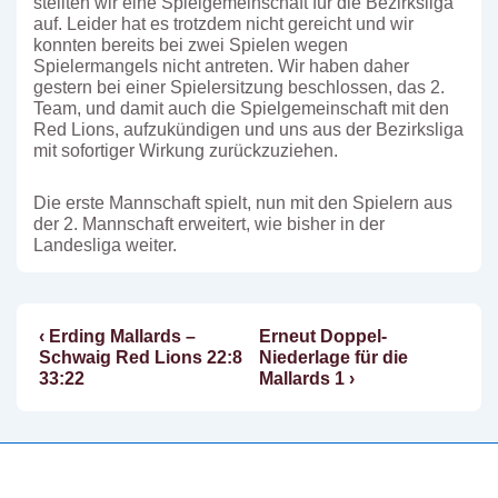
stellten wir eine Spielgemeinschaft für die Bezirksliga
auf. Leider hat es trotzdem nicht gereicht und wir
konnten bereits bei zwei Spielen wegen
Spielermangels nicht antreten. Wir haben daher
gestern bei einer Spielersitzung beschlossen, das 2.
Team, und damit auch die Spielgemeinschaft mit den
Red Lions, aufzukündigen und uns aus der Bezirksliga
mit sofortiger Wirkung zurückzuziehen.
Die erste Mannschaft spielt, nun mit den Spielern aus
der 2. Mannschaft erweitert, wie bisher in der
Landesliga weiter.
Vorheriger
Nächster
‹ Erding Mallards –
Erneut Doppel-
Beitragsnavigation
Beitrag
Beitrag
Schwaig Red Lions 22:8
Niederlage für die
ist
ist
33:22
Mallards 1 ›