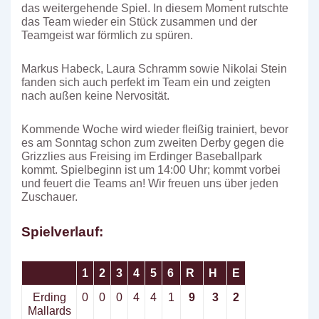
das weitergehende Spiel. In diesem Moment rutschte
das Team wieder ein Stück zusammen und der
Teamgeist war förmlich zu spüren.
Markus Habeck, Laura Schramm sowie Nikolai Stein
fanden sich auch perfekt im Team ein und zeigten
nach außen keine Nervosität.
Kommende Woche wird wieder fleißig trainiert, bevor
es am Sonntag schon zum zweiten Derby gegen die
Grizzlies aus Freising im Erdinger Baseballpark
kommt. Spielbeginn ist um 14:00 Uhr; kommt vorbei
und feuert die Teams an! Wir freuen uns über jeden
Zuschauer.
Spielverlauf:
1
2
3
4
5
6
R
H
E
Erding
0
0
0
4
4
1
9
3
2
Mallards