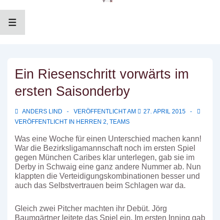
↓
Zum
Inhalt
MENÜ
Ein Riesenschritt vorwärts im
ersten Saisonderby
ANDERS LIND
VERÖFFENTLICHT AM
27. APRIL 2015
VERÖFFENTLICHT IN
HERREN 2
,
TEAMS
Was eine Woche für einen Unterschied machen kann!
War die Bezirksligamannschaft noch im ersten Spiel
gegen München Caribes klar unterlegen, gab sie im
Derby in Schwaig eine ganz andere Nummer ab.
Nun
klappten die Verteidigungskombinationen besser und
auch das Selbstvertrauen beim Schlagen war da.
Gleich zwei Pitcher machten ihr Debüt. Jörg
Baumgärtner leitete das Spiel ein. Im ersten Inning gab