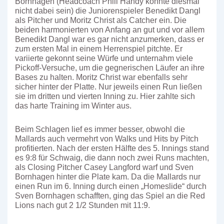
Bornhagen (Headcoach Phill Handy konnte diesmal
nicht dabei sein) die Juniorenspieler Benedikt Dangl
als Pitcher und Moritz Christ als Catcher ein. Die
beiden harmonierten von Anfang an gut und vor allem
Benedikt Dangl war es gar nicht anzumerken, dass er
zum ersten Mal in einem Herrenspiel pitchte. Er
variierte gekonnt seine Würfe und unternahm viele
Pickoff-Versuche, um die gegnerischen Läufer an ihre
Bases zu halten. Moritz Christ war ebenfalls sehr
sicher hinter der Platte. Nur jeweils einen Run ließen
sie im dritten und vierten Inning zu. Hier zahlte sich
das harte Training im Winter aus.
Beim Schlagen lief es immer besser, obwohl die
Mallards auch vermehrt von Walks und Hits by Pitch
profitierten. Nach der ersten Hälfte des 5. Innings stand
es 9:8 für Schwaig, die dann noch zwei Runs machten,
als Closing Pitcher Casey Langford warf und Sven
Bornhagen hinter die Plate kam. Da die Mallards nur
einen Run im 6. Inning durch einen „Homeslide“ durch
Sven Bornhagen schafften, ging das Spiel an die Red
Lions nach gut 2 1/2 Stunden mit 11:9.