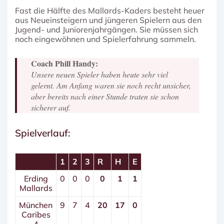
Fast die Hälfte des Mallards-Kaders besteht heuer
aus Neueinsteigern und jüngeren Spielern aus den
Jugend- und Juniorenjahrgängen. Sie müssen sich
noch eingewöhnen und Spielerfahrung sammeln.
Coach Phill Handy:
Unsere neuen Spieler haben heute sehr viel
gelernt. Am Anfang waren sie noch recht unsicher,
aber bereits nach einer Stunde traten sie schon
sicherer auf.
Spielverlauf:
1
2
3
R
H
E
Erding
0
0
0
0
1
1
Mallards
München
9
7
4
20
17
0
Caribes