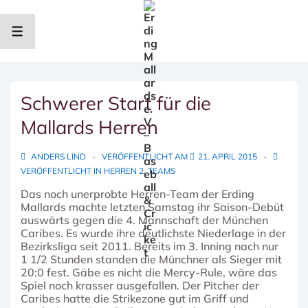
↓
Zum
Inhalt
MENÜ
Schwerer Start für die
Mallards Herren
ANDERS LIND
VERÖFFENTLICHT AM
21. APRIL 2015
VERÖFFENTLICHT IN
HERREN 2
,
TEAMS
Das noch unerprobte Herren-Team der Erding
Mallards machte letzten Samstag ihr Saison-Debüt
auswärts gegen die 4. Mannschaft der München
Caribes. Es wurde ihre deutlichste Niederlage in der
Bezirksliga seit 2011.
Bereits im 3. Inning nach nur
1 1/2 Stunden standen die Münchner als Sieger mit
20:0 fest. Gäbe es nicht die Mercy-Rule, wäre das
Spiel noch krasser ausgefallen. Der Pitcher der
Caribes hatte die Strikezone gut im Griff und