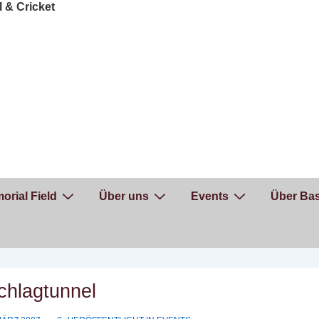
orial Field
Über uns
Events
Über Bas
chlagtunnel