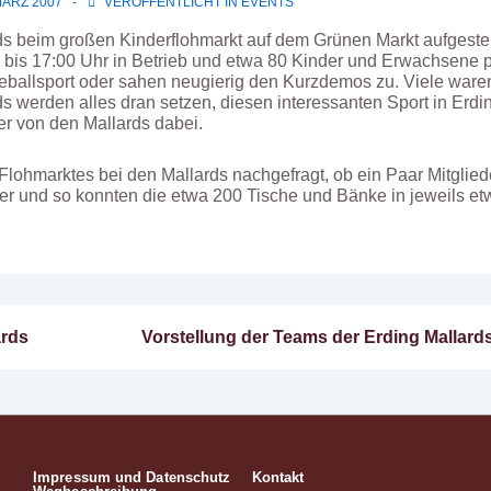
MÄRZ 2007
VERÖFFENTLICHT IN
EVENTS
ds beim großen Kinderflohmarkt auf dem Grünen Markt aufgestel
 bis 17:00 Uhr in Betrieb und etwa 80 Kinder und Erwachsene 
eballsport oder sahen neugierig den Kurzdemos zu. Viele waren
rds werden alles dran setzen, diesen interessanten Sport in Er
r von den Mallards dabei.
lohmarktes bei den Mallards nachgefragt, ob ein Paar Mitglied
er und so konnten die etwa 200 Tische und Bänke in jeweils etw
Nächster
ards
Vorstellung der Teams der Erding Mallards,
n
Beitrag
ist
Impressum und Datenschutz
Kontakt
Footer-