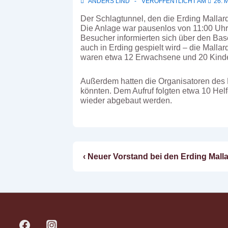
ANDERS LIND
VERÖFFENTLICHT AM
26. 
Der Schlagtunnel, den die Erding Mallar
Die Anlage war pausenlos von 11:00 Uhr
Besucher informierten sich über den Bas
auch in Erding gespielt wird – die Malla
waren etwa 12 Erwachsene und 20 Kinde
Außerdem hatten die Organisatoren des F
könnten. Dem Aufruf folgten etwa 10 Helf
wieder abgebaut werden.
Vorheriger
‹ Neuer Vorstand bei den Erding Mall
Beitragsnavigatio
Beitrag
ist