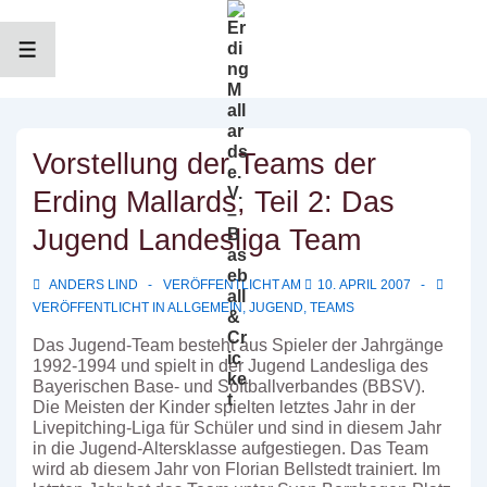
↓
Zum
Inhalt
MENÜ
Vorstellung der Teams der
Erding Mallards, Teil 2: Das
Jugend Landesliga Team
ANDERS LIND
VERÖFFENTLICHT AM
10. APRIL 2007
VERÖFFENTLICHT IN
ALLGEMEIN
,
JUGEND
,
TEAMS
Das Jugend-Team besteht aus Spieler der Jahrgänge
1992-1994 und spielt in der Jugend Landesliga des
Bayerischen Base- und Softballverbandes (BBSV).
Die Meisten der Kinder spielten letztes Jahr in der
Livepitching-Liga für Schüler und sind in diesem Jahr
in die Jugend-Altersklasse aufgestiegen. Das Team
wird ab diesem Jahr von Florian Bellstedt trainiert. Im