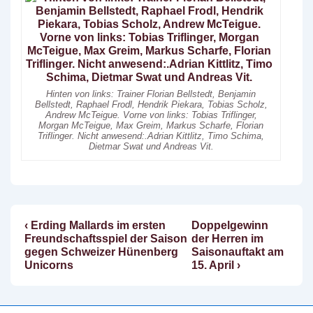
Hinten von links: Trainer Florian Bellstedt, Benjamin
Bellstedt, Raphael Frodl, Hendrik Piekara, Tobias Scholz,
Andrew McTeigue. Vorne von links: Tobias Triflinger,
Morgan McTeigue, Max Greim, Markus Scharfe, Florian
Triflinger. Nicht anwesend:.Adrian Kittlitz, Timo Schima,
Dietmar Swat und Andreas Vit.
Vorheriger
Nächster
‹ Erding Mallards im ersten
Doppelgewinn
Beitragsnavigation
Beitrag
Beitrag
Freundschaftsspiel der Saison
der Herren im
ist
ist
gegen Schweizer Hünenberg
Saisonauftakt am
Unicorns
15. April ›