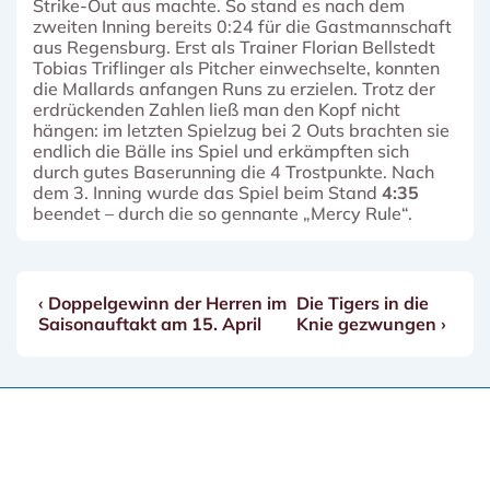
Strike-Out aus machte. So stand es nach dem
zweiten Inning bereits 0:24 für die Gastmannschaft
aus Regensburg. Erst als Trainer Florian Bellstedt
Tobias Triflinger als Pitcher einwechselte, konnten
die Mallards anfangen Runs zu erzielen. Trotz der
erdrückenden Zahlen ließ man den Kopf nicht
hängen: im letzten Spielzug bei 2 Outs brachten sie
endlich die Bälle ins Spiel und erkämpften sich
durch gutes Baserunning die 4 Trostpunkte. Nach
dem 3. Inning wurde das Spiel beim Stand
4:35
beendet – durch die so gennante „Mercy Rule“.
Vorheriger
Nächster
‹ Doppelgewinn der Herren im
Die Tigers in die
Beitragsnavigation
Beitrag
Beitrag
Saisonauftakt am 15. April
Knie gezwungen ›
ist
ist
Copyright © 2026
Erding Mallards e.V.
| Präsentiert von
Responsive-Theme