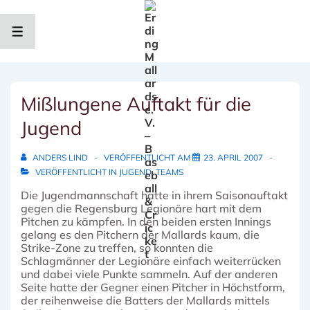
↓
Zum
Inhalt
MENÜ
Mißlungene Auftakt für die
Jugend
ANDERS LIND
VERÖFFENTLICHT AM
23. APRIL 2007
VERÖFFENTLICHT IN
JUGEND
,
TEAMS
Die Jugendmannschaft hatte in ihrem Saisonauftakt
gegen die Regensburg Legionäre hart mit dem
Pitchen zu kämpfen. In den beiden ersten Innings
gelang es den Pitchern der Mallards kaum, die
Strike-Zone zu treffen, so konnten die
Schlagmänner der Legionäre einfach weiterrücken
und dabei viele Punkte sammeln. Auf der anderen
Seite hatte der Gegner einen Pitcher in Höchstform,
der reihenweise die Batters der Mallards mittels