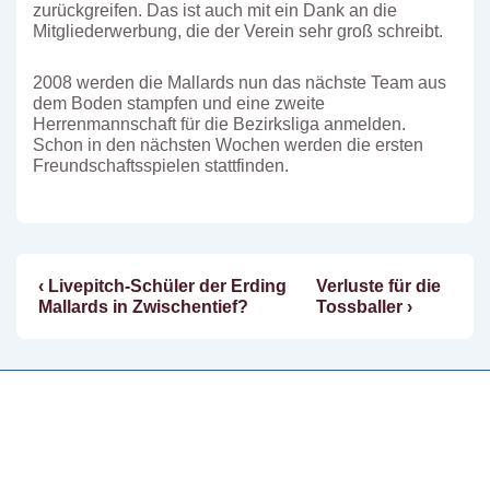
zurückgreifen. Das ist auch mit ein Dank an die
Mitgliederwerbung, die der Verein sehr groß schreibt.
2008 werden die Mallards nun das nächste Team aus
dem Boden stampfen und eine zweite
Herrenmannschaft für die Bezirksliga anmelden.
Schon in den nächsten Wochen werden die ersten
Freundschaftsspielen stattfinden.
Vorheriger
Nächster
‹ Livepitch-Schüler der Erding
Verluste für die
Beitragsnavigation
Beitrag
Beitrag
Mallards in Zwischentief?
Tossballer ›
ist
ist
Copyright © 2026
Erding Mallards e.V.
| Präsentiert von
Responsive-Theme