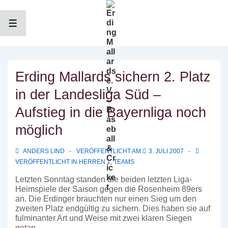
↓
Zum
Inhalt
MENÜ
Erding Mallards sichern 2. Platz
in der Landesliga Süd –
Aufstieg in die Bayernliga noch
möglich
ANDERS LIND
VERÖFFENTLICHT AM
3. JULI 2007
VERÖFFENTLICHT IN
HERREN 1
,
TEAMS
Letzten Sonntag standen die beiden letzten Liga-
Heimspiele der Saison gegen die Rosenheim 89ers
an. Die Erdinger brauchten nur einen Sieg um den
zweiten Platz endgültig zu sichern. Dies haben sie auf
fulminanter Art und Weise mit zwei klaren Siegen
getan.