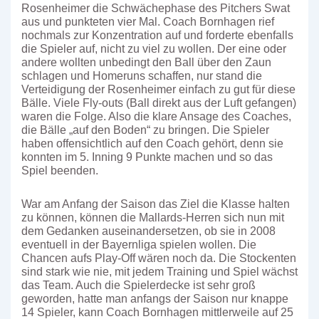
Rosenheimer die Schwächephase des Pitchers Swat
aus und punkteten vier Mal. Coach Bornhagen rief
nochmals zur Konzentration auf und forderte ebenfalls
die Spieler auf, nicht zu viel zu wollen. Der eine oder
andere wollten unbedingt den Ball über den Zaun
schlagen und Homeruns schaffen, nur stand die
Verteidigung der Rosenheimer einfach zu gut für diese
Bälle. Viele Fly-outs (Ball direkt aus der Luft gefangen)
waren die Folge. Also die klare Ansage des Coaches,
die Bälle „auf den Boden“ zu bringen. Die Spieler
haben offensichtlich auf den Coach gehört, denn sie
konnten im 5. Inning 9 Punkte machen und so das
Spiel beenden.
War am Anfang der Saison das Ziel die Klasse halten
zu können, können die Mallards-Herren sich nun mit
dem Gedanken auseinandersetzen, ob sie in 2008
eventuell in der Bayernliga spielen wollen. Die
Chancen aufs Play-Off wären noch da. Die Stockenten
sind stark wie nie, mit jedem Training und Spiel wächst
das Team. Auch die Spielerdecke ist sehr groß
geworden, hatte man anfangs der Saison nur knappe
14 Spieler, kann Coach Bornhagen mittlerweile auf 25