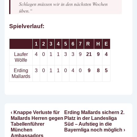
Schlagen müssen wir in den nächsten Wochen
üben.“
Spielverlauf:
1
2
3
4
5
6
7
R
H
E
Laufer
4
0
1
1
3
3
9
21
9
4
Wölfe
Erding
3
0
1
1
0
4
0
9
8
5
Mallards
Vorheriger
Nächster
‹ Knappe Verluste für
Erding Mallards sichern 2.
Beitragsnavigation
Beitrag
Beitrag
Mallards Herren gegen
Platz in der Landesliga
ist
ist
Tabellenführer
Süd – Aufstieg in die
München
Bayernliga noch möglich ›
Ambassadors