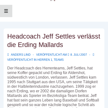
↓
Zum
Inhalt
MENÜ
Headcoach Jeff Settles verlässt
die Erding Mallards
ANDERS LIND
VERÖFFENTLICHT AM
8. JULI 2007
VERÖFFENTLICHT IN
HERREN 1
,
TEAMS
Der Headcoach des Herrenteams, Jeff Settles, hat
seine Koffer gepackt und Erding für Aldershot,
südwestlich von London, verlassen. Jeff Settles kam
1995 nach Stuttgart aus den USA, um seine Tätigkeit
in der Halbleiterindustrie nachzugehen. 1999 zog er
nach Erding, wo er 2002 die damaligen Dorfen
Mallards als Spieler im Bezirksliga-Team beitrat. Jeff
hat fast sein ganzes Leben lang Baseball und Softball
gespielt und so war der nächste logische Schritt als