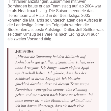
Hilfstrainer anzufangen. Zusammen mit Sven
Bornhagen baute er das Team stetig auf, ab 2004 war
er als Headcoach tätig. Die Saison beendete das
Herrenteam auf Platz 3 in der Bezirksliga. 2005
konnten die Mallards so ungeschlagen den Aufstieg in
die Landesliga feiern, im Folgejahr wurden die
Stockenten als beste Aufsteiger Dritter. Jeff Settles was
seit dem Umzug des Vereins nach Erding 2004 auch
als zweiter Vorstand tätig.
Jeff Settles:
„Mir hat die Stimmung bei den Mallards auf
Anhieb sehr gut gefallen: gigantisches Talent, aber
ohne Arroganz. Die Jungs wollen einfach Spaß
am Baseball haben. Ich glaube, dass dies der
Schlüssel zu ihrem Erfolg ist. Ich bin sehr
glücklich darüber, dass ich diesem Team meine
Kenntnisse weitergeben konnte, eine Richtung
geben und motivieren nach Vorne zu schauen. Ich
habe immer für meine Mannschaft gekämpft und
ich bin davon überzeugt, dass sie noch viele
schöne Erfolge feiern werden.“