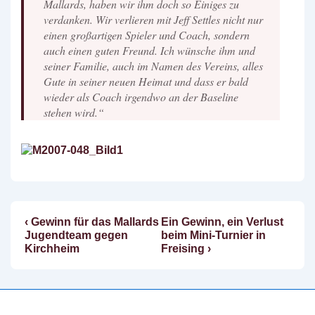
Mallards, haben wir ihm doch so Einiges zu
verdanken. Wir verlieren mit Jeff Settles nicht nur
einen großartigen Spieler und Coach, sondern
auch einen guten Freund. Ich wünsche ihm und
seiner Familie, auch im Namen des Vereins, alles
Gute in seiner neuen Heimat und dass er bald
wieder als Coach irgendwo an der Baseline
stehen wird.“
Vorheriger
Nächster
‹ Gewinn für das Mallards
Ein Gewinn, ein Verlust
Beitragsnavigation
Beitrag
Beitrag
Jugendteam gegen
beim Mini-Turnier in
ist
ist
Kirchheim
Freising ›