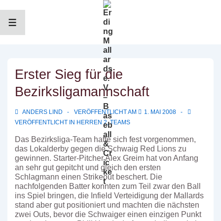
↓
Zum
Inhalt
MENÜ
Erster Sieg für die
Bezirksligamannschaft
ANDERS LIND
VERÖFFENTLICHT AM
1. MAI 2008
VERÖFFENTLICHT IN
HERREN 2
,
TEAMS
Das Bezirksliga-Team hatte sich fest vorgenommen,
das Lokalderby gegen die Schwaig Red Lions zu
gewinnen. Starter-Pitcher Alex Greim hat von Anfang
an sehr gut gepitcht und gleich den ersten
Schlagmann einen Strikeout beschert. Die
nachfolgenden Batter konnten zum Teil zwar den Ball
ins Spiel bringen, die Infield Verteidigung der Mallards
stand aber gut positioniert und machten die nächsten
zwei Outs, bevor die Schwaiger einen einzigen Punkt