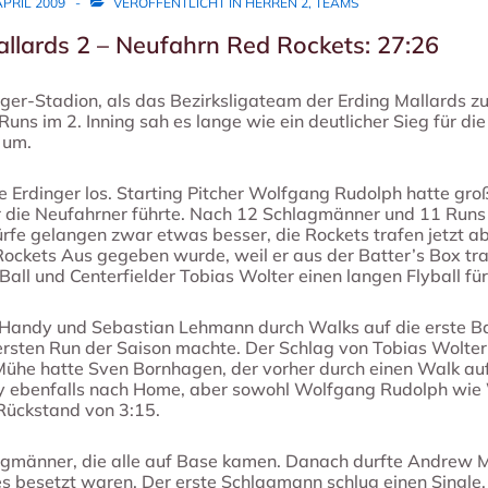
APRIL 2009
VERÖFFENTLICHT IN
HERREN 2
,
TEAMS
allards 2 – Neufahrn Red Rockets: 27:26
er-Stadion, als das Bezirksligateam der Erding Mallards z
uns im 2. Inning sah es lange wie ein deutlicher Sieg für di
 um.
die Erdinger los. Starting Pitcher Wolfgang Rudolph hatte gro
r die Neufahrner führte. Nach 12 Schlagmänner und 11 Runs 
rfe gelangen zwar etwas besser, die Rockets trafen jetzt ab
Rockets Aus gegeben wurde, weil er aus der Batter’s Box tr
all und Centerfielder Tobias Wolter einen langen Flyball fü
Handy und Sebastian Lehmann durch Walks auf die erste Ba
ersten Run der Saison machte. Der Schlag von Tobias Wolter
Mühe hatte Sven Bornhagen, der vorher durch einen Walk au
ebenfalls nach Home, aber sowohl Wolfgang Rudolph wie 
 Rückstand von 3:15.
agmänner, die alle auf Base kamen. Danach durfte Andrew Mc
ses besetzt waren. Der erste Schlagmann schlug einen Single