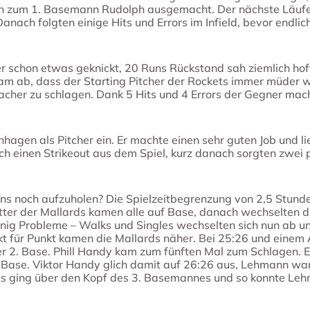
en zum 1. Basemann Rudolph ausgemacht. Der nächste Läu
ach folgten einige Hits und Errors im Infield, bevor endli
r schon etwas geknickt, 20 Runs Rückstand sah ziemlich hof
am ab, dass der Starting Pitcher der Rockets immer müder 
her zu schlagen. Dank 5 Hits und 4 Errors der Gegner mach
hagen als Pitcher ein. Er machte einen sehr guten Job und li
einen Strikeout aus dem Spiel, kurz danach sorgten zwei pe
uns noch aufzuholen? Die Spielzeitbegrenzung von 2,5 Stunde
atter der Mallards kamen alle auf Base, danach wechselten d
nig Probleme – Walks und Singles wechselten sich nun ab un
nkt für Punkt kamen die Mallards näher. Bei 25:26 und einem
 2. Base. Phill Handy kam zum fünften Mal zum Schlagen. Er 
. Base. Viktor Handy glich damit auf 26:26 aus, Lehmann wa
s ging über den Kopf des 3. Basemannes und so konnte Le