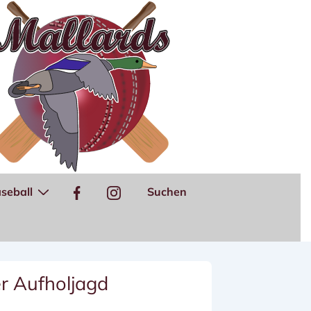
seball
Suchen
er Aufholjagd