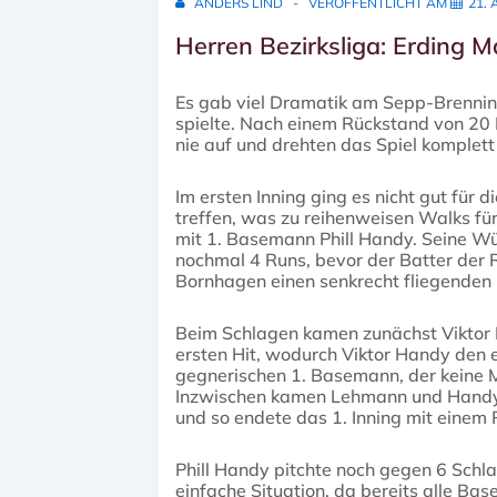
ANDERS LIND
VERÖFFENTLICHT AM
21. 
Herren Bezirksliga: Erding M
Es gab viel Dramatik am Sepp-Brenning
spielte. Nach einem Rückstand von 20 R
nie auf und drehten das Spiel komplett
Im ersten Inning ging es nicht gut für 
treffen, was zu reihenweisen Walks fü
mit 1. Basemann Phill Handy. Seine Wü
nochmal 4 Runs, bevor der Batter der 
Bornhagen einen senkrecht fliegenden B
Beim Schlagen kamen zunächst Viktor 
ersten Hit, wodurch Viktor Handy den 
gegnerischen 1. Basemann, der keine 
Inzwischen kamen Lehmann und Handy 
und so endete das 1. Inning mit einem
Phill Handy pitchte noch gegen 6 Schl
einfache Situation, da bereits alle Ba