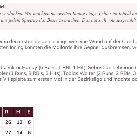
el:
u verdanken. Wir machten im zweiten Inning einige Fehler im Infield u
aus jedem Spielzug das Beste zu machen. Das hat sich voll ausgezahlt un
r in den ersten beiden Innings wie eine Wand auf der Catch
itten Inning konnten die Mallards ihre Gegner ausbremsen, wa
: Viktor Handy (5 Runs, 1 RBI, 1 Hit), Sebastian Lehmann (4
ler (3 Runs, 3 RBIs, 3 Hits), Tobias Wolter (2 Runs, 2 RBIs, 3
 Vit spielte zum ersten Mal in der Bezirksliga und machte da
R
H
E
26
12
6
4
27
14
6