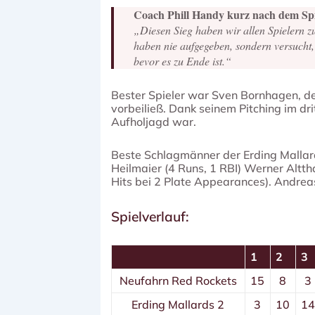
Coach Phill Handy kurz nach dem Spi
„Diesen Sieg haben wir allen Spielern z
haben nie aufgegeben, sondern versucht, 
bevor es zu Ende ist.“
Bester Spieler war Sven Bornhagen, de
vorbeiließ. Dank seinem Pitching im dr
Aufholjagd war.
Beste Schlagmänner der Erding Mallards
Heilmaier (4 Runs, 1 RBI) Werner Alttha
Hits bei 2 Plate Appearances). Andreas
Spielverlauf:
1
2
3
Neufahrn Red Rockets
15
8
3
Erding Mallards 2
3
10
1