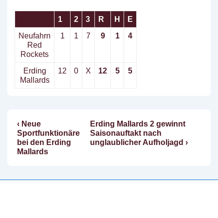
1
2
3
R
H
E
Neufahrn
1
1
7
9
1
4
Red
Rockets
Erding
12
0
X
12
5
5
Mallards
Vorheriger
Nächster
‹ Neue
Erding Mallards 2 gewinnt
Beitragsnavigation
Beitrag
Beitrag
Sportfunktionäre
Saisonauftakt nach
ist
ist
bei den Erding
unglaublicher Aufholjagd ›
Mallards
Copyright © 2026
Erding Mallards e.V.
| Präsentiert von
Responsive-Theme