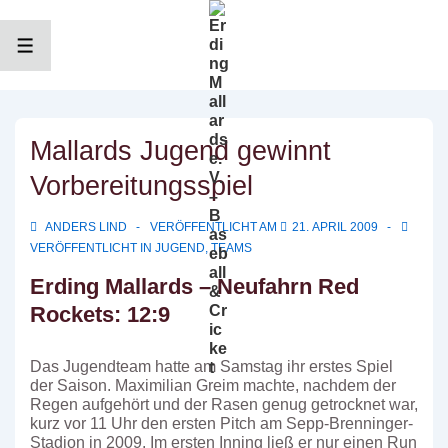
↓
Zum
Inhalt
MENÜ
Mallards Jugend gewinnt
Vorbereitungsspiel
ANDERS LIND
VERÖFFENTLICHT AM
21. APRIL 2009
VERÖFFENTLICHT IN
JUGEND
,
TEAMS
Erding Mallards – Neufahrn Red
Rockets: 12:9
Das Jugendteam hatte am Samstag ihr erstes Spiel
der Saison. Maximilian Greim machte, nachdem der
Regen aufgehört und der Rasen genug getrocknet war,
kurz vor 11 Uhr den ersten Pitch am Sepp-Brenninger-
Stadion in 2009. Im ersten Inning ließ er nur einen Run