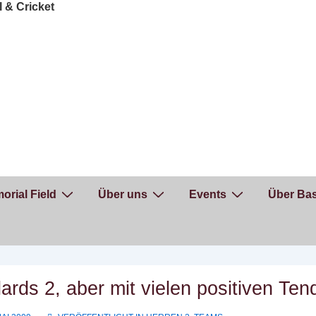
orial Field
Über uns
Events
Über Bas
lards 2, aber mit vielen positiven Te