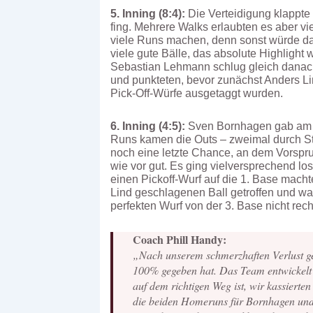
5. Inning (8:4):
Die Verteidigung klappte
fing. Mehrere Walks erlaubten es aber v
viele Runs machen, denn sonst würde das
viele gute Bälle, das absolute Highligh
Sebastian Lehmann schlug gleich danach
und punkteten, bevor zunächst Anders L
Pick-Off-Würfe ausgetaggt wurden.
6. Inning (4:5):
Sven Bornhagen gab am An
Runs kamen die Outs – zweimal durch Str
noch eine letzte Chance, an dem Vorspr
wie vor gut. Es ging vielversprechend lo
einen Pickoff-Wurf auf die 1. Base mac
Lind geschlagenen Ball getroffen und wa
perfekten Wurf von der 3. Base nicht recht
Coach Phill Handy:
„Nach unserem schmerzhaften Verlust ge
100% gegeben hat. Das Team entwickelt s
auf dem richtigen Weg ist, wir kassierte
die beiden Homeruns für Bornhagen und