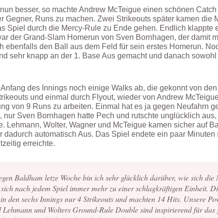
 nun besser, so machte Andrew McTeigue einen schönen Catch al
ier Gegner, Runs zu machen. Zwei Strikeouts später kamen die 
 Spiel durch die Mercy-Rule zu Ende gehen. Endlich klappte e
t war der Grand-Slam Homerun von Sven Bornhagen, der damit m
 ebenfalls den Ball aus dem Feld für sein erstes Homerun. Noc
ind sehr knapp an der 1. Base Aus gemacht und danach sowohl
fang des Innings noch einige Walks ab, die gekonnt von den 
ikeouts und einmal durch Flyout, wieder von Andrew McTeigue 
ung von 9 Runs zu arbeiten. Einmal hat es ja gegen Neufahrn 
s, nur Sven Bornhagen hatte Pech und rutschte unglücklich aus, 
hte. Lehmann, Wolter, Wagner und McTeigue kamen sicher auf B
r dadurch automatisch Aus. Das Spiel endete ein paar Minuten s
zeitig erreichte.
gen Baldham letze Woche bin ich sehr glücklich darüber, wie sich die
ich nach jedem Spiel immer mehr zu einer schlagkräftigen Einheit. Die
n in den sechs Innings nur 4 Strikeouts und machten 14 Hits. Unsere P
 Lehmann und Wolters Ground-Rule Double sind inspirierend für das 