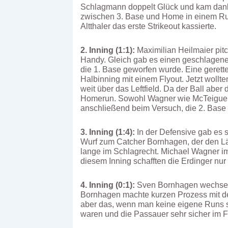
Schlagmann doppelt Glück und kam dank 2
zwischen 3. Base und Home in einem R
Altthaler das erste Strikeout kassierte.
2. Inning (1:1):
Maximilian Heilmaier pit
Handy. Gleich gab es einen geschlagenen
die 1. Base geworfen wurde. Eine gerett
Halbinning mit einem Flyout. Jetzt wollt
weit über das Leftfield. Da der Ball aber
Homerun. Sowohl Wagner wie McTeigue ha
anschließend beim Versuch, die 2. Base 
3. Inning (1:4):
In der Defensive gab es s
Wurf zum Catcher Bornhagen, der den Läu
lange im Schlagrecht. Michael Wagner im R
diesem Inning schafften die Erdinger nu
4. Inning (0:1):
Sven Bornhagen wechselte
Bornhagen machte kurzen Prozess mit den
aber das, wenn man keine eigene Runs sc
waren und die Passauer sehr sicher im Fe