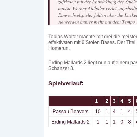
zufrieden mit der Entwicklung der Spiele
musste Werner Altthaler verletzungsbedi
Einwechselspieler füllten aber die Lücke
sie werden immer mehr mit dem Tempo und
Tobias Wolter machte mit drei die meist
effektivsten mit 6 Stolen Bases. Der Tit
Homerun.
Erding Mallards 2 liegt nun auf einem pas
Schanzer 3.
Spielverlauf:
1
2
3
4
5
Passau Beavers
10
1
4
1
4
Erding Mallards 2
1
1
1
0
8