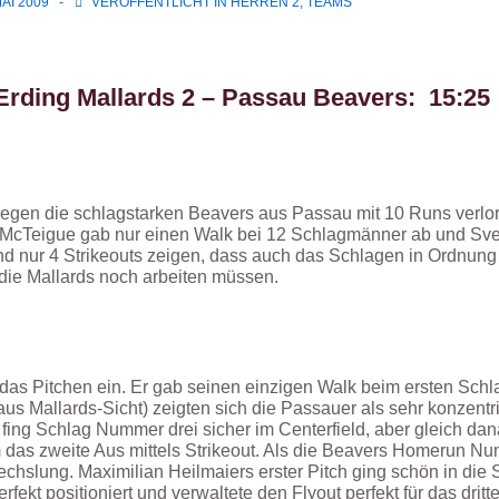
MAI 2009
VERÖFFENTLICHT IN
HERREN 2
,
TEAMS
Erding Mallards 2 – Passau Beavers: 15:25
egen die schlagstarken Beavers aus Passau mit 10 Runs verloren
w McTeigue gab nur einen Walk bei 12 Schlagmänner ab und Sve
d nur 4 Strikeouts zeigen, dass auch das Schlagen in Ordnung 
die Mallards noch arbeiten müssen.
das Pitchen ein. Er gab seinen einzigen Walk beim ersten Sch
(aus Mallards-Sicht) zeigten sich die Passauer als sehr konzentr
 fing Schlag Nummer drei sicher im Centerfield, aber gleich d
das zweite Aus mittels Strikeout. Als die Beavers Homerun Num
slung. Maximilian Heilmaiers erster Pitch ging schön in die St
rfekt positioniert und verwaltete den Flyout perfekt für das dritt