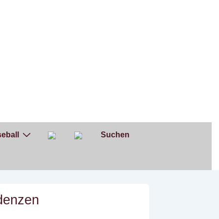
eball
Suchen
ndenzen