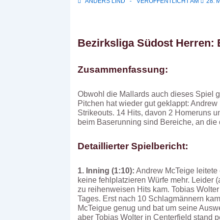
ANDERS LIND
VERÖFFENTLICHT AM
28. 
Bezirksliga Südost Herren: 
Zusammenfassung:
Obwohl die Mallards auch dieses Spiel g
Pitchen hat wieder gut geklappt: Andre
Strikeouts. 14 Hits, davon 2 Homeruns un
beim Baserunning sind Bereiche, an die 
Detaillierter Spielbericht:
1. Inning (1:10):
Andrew McTeige leitete 
keine fehlplatzieren Würfe mehr. Leider 
zu reihenweisen Hits kam. Tobias Wolter
Tages. Erst nach 10 Schlagmännern kam 
McTeigue genug und bat um seine Auswech
aber Tobias Wolter in Centerfield stand pe