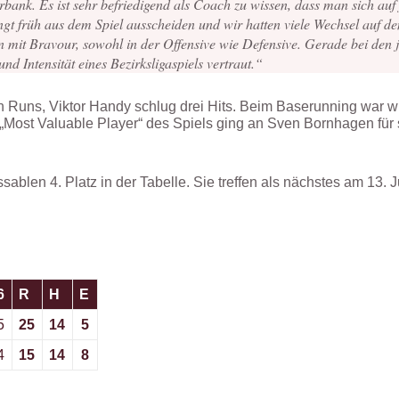
rbank. Es ist sehr befriedigend als Coach zu wissen, dass man sich auf
ngt früh aus dem Spiel ausscheiden und wir hatten viele Wechsel auf de
n mit Bravour, sowohl in der Offensive wie Defensive. Gerade bei den jü
 Intensität eines Bezirksligaspiels vertraut.“
en Runs, Viktor Handy schlug drei Hits. Beim Baserunning war 
el „Most Valuable Player“ des Spiels ging an Sven Bornhagen fü
sablen 4. Platz in der Tabelle. Sie treffen als nächstes am 13. J
6
R
H
E
5
25
14
5
4
15
14
8