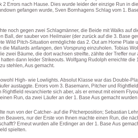
 Errors nach Hause. Dies wurde leider der einzige Run in die
undown gefangen wurde, Sven Bornhagens Schlag vom 1. Ba
chte noch gegen zwei Schlagmänner, die Beide mit Walks auf d
 Ball, der sauber von Heilmaier (der zurück auf die 3. Base 
ete Wild Pitch-Situation ermöglichte das 2. Out am Home Plate
en die Mallards anfangen, den Vorsprung einzuholen. Tobias Wol
 die zwei Bäume, die dort wachsen streifte, zählte der Treffer nu
tten dann leider Strikeouts. Wolfgang Rudolph erreichte die 
zu stehlen, Aus gemacht.
owohl High- wie Lowlights. Absolut Klasse war das Double-Play
fer austaggte. Errors vom 3. Basemann, Pitcher und Rightfield
ightfield revanchierte sich aber, als er erneut mit einem Flyout 
r einen Run, da zwei Läufer an der 1. Base Aus gemacht wurden
 nun von der Catcher- auf die Pitcherposition; Sebastian Leh
 Beavers, nur der Erste von Ihnen machte einen Run, die nächs
hafft? Erneut wurden alle Erdinger an der 1. Base Aus gemach
ld spielten.