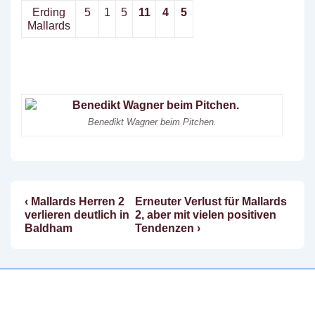
Erding
5
1
5
11
4
5
Mallards
Benedikt Wagner beim Pitchen.
Vorheriger
Nächster
‹ Mallards Herren 2
Erneuter Verlust für Mallards
Beitragsnavigation
Beitrag
Beitrag
verlieren deutlich in
2, aber mit vielen positiven
ist
ist
Baldham
Tendenzen ›
Copyright © 2026
Erding Mallards e.V.
| Präsentiert von