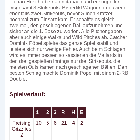
Florian Hösch übernahm danach und er sorgte für
insgesamt 3 Strikeouts. Benedikt Wagner produzierte
ebenfalls zwei Strikeouts, bevor Simon Kratzer
nochmal zum Einsatz kam. Er schaffte es gleich
zweimal, den geschlagenen Ball aufzunehmen und
sicher an die 1. Base zu werfen. Alle Pitcher gaben
aber auch einige Walks und Wild Pitches ab. Catcher
Dominik Pöpel spielte das ganze Spiel stabil und
leistete sich nur wenige Fehler. Auch beim Schlagen
wird es immer besser, so kassierten die Mallards in
den drei gespielten Innings nur drei Strikeouts, die
meisten Outs kamen nach geschlagenen Bällen. Den
besten Schlag machte Dominik Pöpel mit einem 2-RBI
Double.
Spielverlauf:
1
2
3
R
H
E
Freising
10
5
6
21
4
2
Grizzlies
2