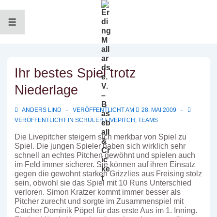
↓
Zum
Inhalt
MENÜ
Ihr bestes Spiel trotz
Niederlage
ANDERS LIND
VERÖFFENTLICHT AM
28. MAI 2009
VERÖFFENTLICHT IN
SCHÜLER LIVEPITCH
,
TEAMS
Die Livepitcher steigern sich merkbar von Spiel zu
Spiel. Die jungen Spieler haben sich wirklich sehr
schnell an echtes Pitchen gewöhnt und spielen auch
im Feld immer sicherer. Sie können auf ihren Einsatz
gegen die gewohnt starken Grizzlies aus Freising stolz
sein, obwohl sie das Spiel mit 10 Runs Unterschied
verloren. Simon Kratzer kommt immer besser als
Pitcher zurecht und sorgte im Zusammenspiel mit
Catcher Dominik Pöpel für das erste Aus im 1. Inning.