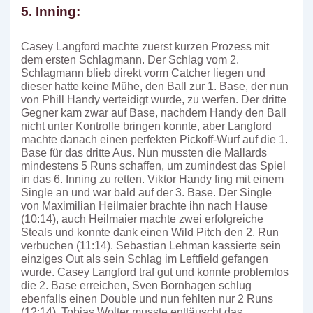
5. Inning:
Casey Langford machte zuerst kurzen Prozess mit
dem ersten Schlagmann. Der Schlag vom 2.
Schlagmann blieb direkt vorm Catcher liegen und
dieser hatte keine Mühe, den Ball zur 1. Base, der nun
von Phill Handy verteidigt wurde, zu werfen. Der dritte
Gegner kam zwar auf Base, nachdem Handy den Ball
nicht unter Kontrolle bringen konnte, aber Langford
machte danach einen perfekten Pickoff-Wurf auf die 1.
Base für das dritte Aus. Nun mussten die Mallards
mindestens 5 Runs schaffen, um zumindest das Spiel
in das 6. Inning zu retten. Viktor Handy fing mit einem
Single an und war bald auf der 3. Base. Der Single
von Maximilian Heilmaier brachte ihn nach Hause
(10:14), auch Heilmaier machte zwei erfolgreiche
Steals und konnte dank einen Wild Pitch den 2. Run
verbuchen (11:14). Sebastian Lehman kassierte sein
einziges Out als sein Schlag im Leftfield gefangen
wurde. Casey Langford traf gut und konnte problemlos
die 2. Base erreichen, Sven Bornhagen schlug
ebenfalls einen Double und nun fehlten nur 2 Runs
(12:14). Tobias Wolter musste enttäuscht das