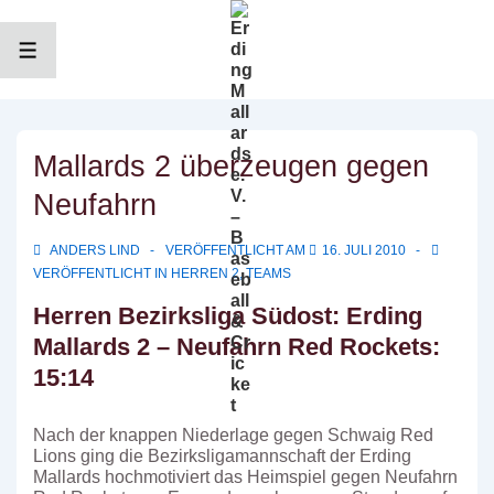
↓
Zum
Inhalt
MENÜ
Mallards 2 überzeugen gegen
Neufahrn
ANDERS LIND
VERÖFFENTLICHT AM
16. JULI 2010
VERÖFFENTLICHT IN
HERREN 2
,
TEAMS
Herren Bezirksliga Südost: Erding
Mallards 2 – Neufahrn Red Rockets:
15:14
Nach der knappen Niederlage gegen Schwaig Red
Lions ging die Bezirksligamannschaft der Erding
Mallards hochmotiviert das Heimspiel gegen Neufahrn