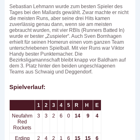
Sebastian Lehmann wurde zum besten Spieler des
Tages bei den Mallards gewählt. Zwar machte er nicht
die meisten Runs, aber seine drei Hits kamen
zuverlässig genau dann, wenn sie am meisten
gebraucht wurden, mit vier RBIs (Runners Batted In)
wurde er bester „Zuspieler“. Auch Sven Bornhagen
erhielt für seinen Homerun einen vom ganzen Team
unterschriebenen Spielball. Mit vier Runs war Viktor
Handy bester Punktemacher. Die
Bezirksligamannschaft bleibt knapp vor Baldham auf
dem 3. Platz hinter den beiden ungeschlagenen
Teams aus Schwaig und Deggendorf.
Spielverlauf:
1
2
3
4
5
R
H
E
Neufahrn
3
3
2
6
0
14
9
4
Red
Rockets
Erding
2
4
2
1
6
15
15
6