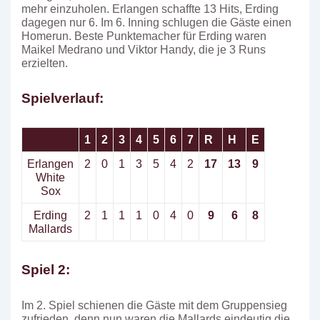
mehr einzuholen. Erlangen schaffte 13 Hits, Erding
dagegen nur 6. Im 6. Inning schlugen die Gäste einen
Homerun. Beste Punktemacher für Erding waren
Maikel Medrano und Viktor Handy, die je 3 Runs
erzielten.
Spielverlauf:
1
2
3
4
5
6
7
R
H
E
Erlangen
2
0
1
3
5
4
2
17
13
9
White
Sox
Erding
2
1
1
1
0
4
0
9
6
8
Mallards
Spiel 2:
Im 2. Spiel schienen die Gäste mit dem Gruppensieg
zufrieden, denn nun waren die Mallards eindeutig die