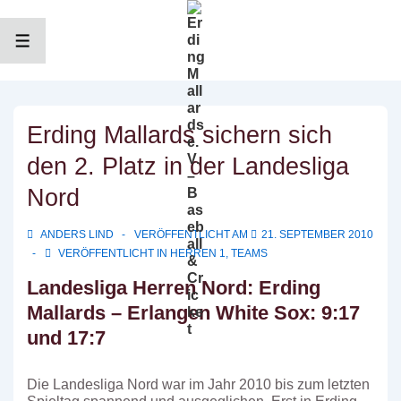
↓
Zum
Inhalt
MENÜ
Erding Mallards sichern sich
den 2. Platz in der Landesliga
Nord
ANDERS LIND
VERÖFFENTLICHT AM
21. SEPTEMBER 2010
VERÖFFENTLICHT IN
HERREN 1
,
TEAMS
Landesliga Herren Nord: Erding
Mallards – Erlangen White Sox: 9:17
und 17:7
Die Landesliga Nord war im Jahr 2010 bis zum letzten