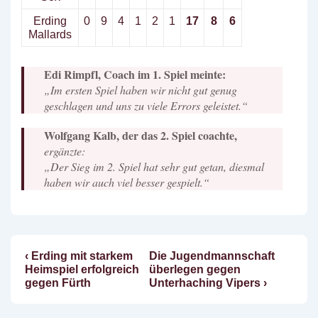
Erding
0
9
4
1
2
1
17
8
6
Mallards
Edi Rimpfl, Coach im 1. Spiel meinte:
„Im ersten Spiel haben wir nicht gut genug
geschlagen und uns zu viele Errors geleistet.“
Wolfgang Kalb, der das 2. Spiel coachte,
ergänzte:
„Der Sieg im 2. Spiel hat sehr gut getan, diesmal
haben wir auch viel besser gespielt.“
Vorheriger
Nächster
‹ Erding mit starkem
Die Jugendmannschaft
Beitragsnavigation
Beitrag
Beitrag
Heimspiel erfolgreich
überlegen gegen
ist
ist
gegen Fürth
Unterhaching Vipers ›