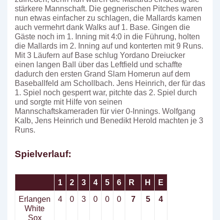
stärkere Mannschaft. Die gegnerischen Pitches waren
nun etwas einfacher zu schlagen, die Mallards kamen
auch vermehrt dank Walks auf 1. Base. Gingen die
Gäste noch im 1. Inning mit 4:0 in die Führung, holten
die Mallards im 2. Inning auf und konterten mit 9 Runs.
Mit 3 Läufern auf Base schlug Yordano Dreiucker
einen langen Ball über das Leftfield und schaffte
dadurch den ersten Grand Slam Homerun auf dem
Baseballfeld am Schollbach. Jens Heinrich, der für das
1. Spiel noch gesperrt war, pitchte das 2. Spiel durch
und sorgte mit Hilfe von seinen
Mannschaftskameraden für vier 0-Innings. Wolfgang
Kalb, Jens Heinrich und Benedikt Herold machten je 3
Runs.
Spielverlauf:
1
2
3
4
5
6
R
H
E
Erlangen
4
0
3
0
0
0
7
5
4
White
Sox