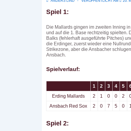
ANDERS LIND
VERÖFFENTLICHT AM
20. 
Spiel 1:
Die Mallards gingen im zweiten Inning in 
und auf die 1. Base rechtzeitig spielten
Balks (fehlerhaft ausgeführte Pitches) und 
die Erdinger, zuerst wieder eine Nullru
Strikezone, aber die Ansbacher schlugen w
Ansbach.
Spielverlauf:
1
2
3
4
5
Erding Mallards
2
1
0
0
2
Ansbach Red Sox
2
0
7
5
0
Spiel 2: