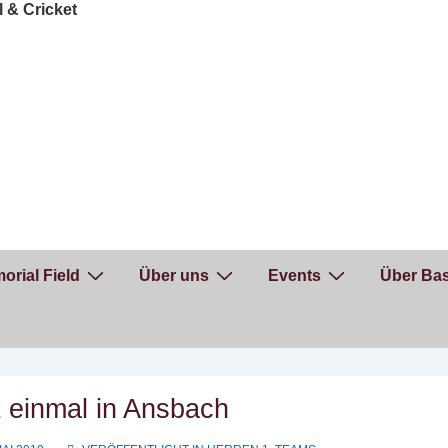
orial Field
Über uns
Events
Über Bas
 einmal in Ansbach