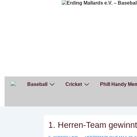
↓
Zum
Inhalt
Hauptnavigation
Baseball
Cricket
Phill Handy Mem
1. Herren-Team gewinnt