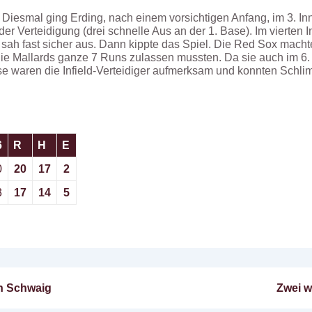
Diesmal ging Erding, nach einem vorsichtigen Anfang, im 3. Inn
der Verteidigung (drei schnelle Aus an der 1. Base). Im vierten 
ah fast sicher aus. Dann kippte das Spiel. Die Red Sox machte
ie Mallards ganze 7 Runs zulassen mussten. Da sie auch im 6. 
e waren die Infield-Verteidiger aufmerksam und konnten Schli
6
R
H
E
0
20
17
2
3
17
14
5
Nächs
en Schwaig
Zwei w
n
Beitra