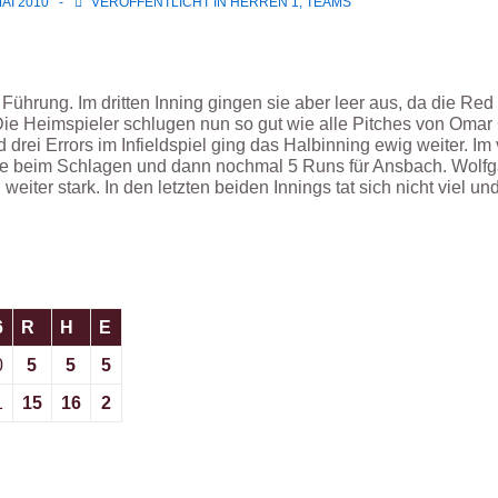
MAI 2010
VERÖFFENTLICHT IN
HERREN 1
,
TEAMS
Führung. Im dritten Inning gingen sie aber leer aus, da die Red 
. Die Heimspieler schlugen nun so gut wie alle Pitches von Om
drei Errors im Infieldspiel ging das Halbinning ewig weiter. Im vi
nde beim Schlagen und dann nochmal 5 Runs für Ansbach. Wolfga
eiter stark. In den letzten beiden Innings tat sich nicht viel un
6
R
H
E
0
5
5
5
1
15
16
2