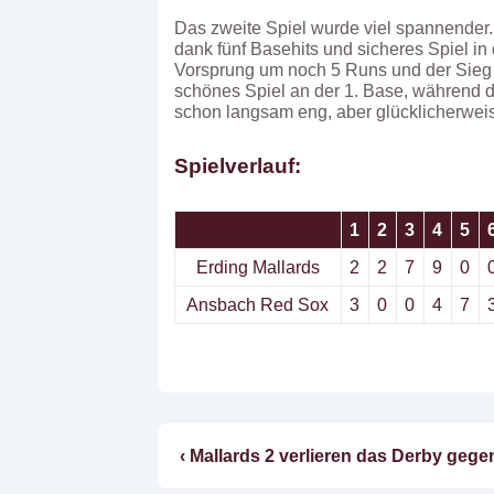
Das zweite Spiel wurde viel spannender. 
dank fünf Basehits und sicheres Spiel in 
Vorsprung um noch 5 Runs und der Sieg s
schönes Spiel an der 1. Base, während d
schon langsam eng, aber glücklicherweis
Spielverlauf:
1
2
3
4
5
Erding Mallards
2
2
7
9
0
Ansbach Red Sox
3
0
0
4
7
Vorheriger
‹ Mallards 2 verlieren das Derby geg
Beitragsnavigatio
Beitrag