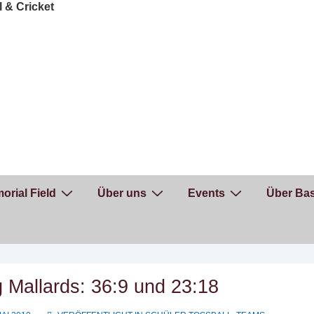
orial Field
Über uns
Events
Über Bas
 Mallards: 36:9 und 23:18