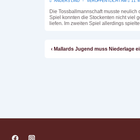
ANDERS LIND
VERÖFFENTLICHT AM
11. 
Die Tossballmannschaft musste neulich de
Spiel konnten die Stockenten nicht vie
liefen. Im zweiten Spiel allerdings spie
Vorheriger
‹ Mallards Jugend muss Niederlage e
Beitragsnavigatio
Beitrag
ist