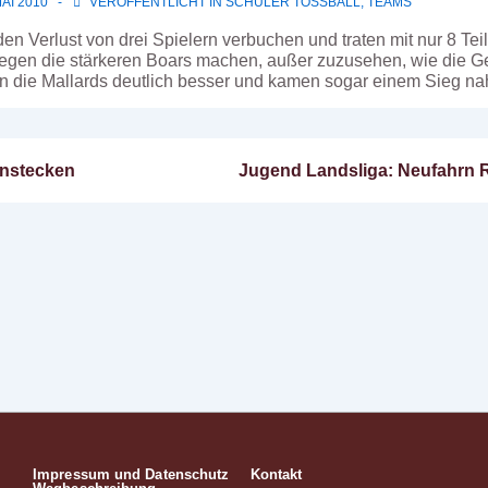
MAI 2010
VERÖFFENTLICHT IN
SCHÜLER TOSSBALL
,
TEAMS
n Verlust von drei Spielern verbuchen und traten mit nur 8 Teil
l gegen die stärkeren Boars machen, außer zuzusehen, wie die
lten die Mallards deutlich besser und kamen sogar einem Sieg n
Nächster
instecken
Jugend Landsliga: Neufahrn R
n
Beitrag
ist
Impressum und Datenschutz
Kontakt
Footer-