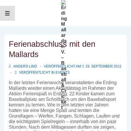
↓
Zum
Inhalt
MENÜ
Ferienabschluss mit den
Mallards
ANDERS LIND
VERÖFFENTLICHT AM
19. SEPTEMBER 2011
VERÖFFENTLICHT IN
EVENTS
In der letzten Ferienwoche veranstalteten die Erding
Mallards wieder einen Aktivitätstag im Rahmen der
Aktion Ferienspaß in Erding. 22 Kinder kamen zum
Baseballplatz am Schollbach um den Baseballsport
kennen zu lernen. Wie in den letzten vier Jahren
hatten sie eine Menge Spaß und lernten die
Grundlagen – Werfen, Fangen, Schlagen, Laufen und
die wichtigsten Spielregeln – innerhalb von ein paar
Stunden. Nach dem Mittagessen durften sie zeigen,