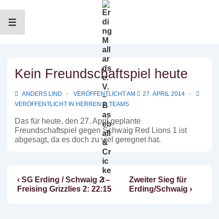
↓
Zum
Inhalt
MENÜ
Kein Freundschaftspiel heute
ANDERS LIND
VERÖFFENTLICHT AM
27. APRIL 2014
VERÖFFENTLICHT IN
HERREN 2
,
TEAMS
Das für heute, den 27. April geplante
Freundschaftspiel gegen Schwaig Red Lions 1 ist
abgesagt, da es doch zu viel geregnet hat.
Vorheriger
Nächster
‹ SG Erding / Schwaig 2 –
Zweiter Sieg für
Beitragsnavigation
Beitrag
Beitrag
Freising Grizzlies 2: 22:15
Erding/Schwaig ›
ist
ist