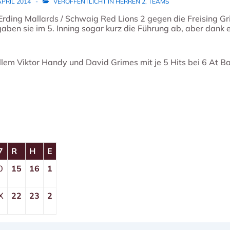
APRIL 2014
VERÖFFENTLICHT IN
HERREN 2
,
TEAMS
 Erding Mallards / Schwaig Red Lions 2 gegen die Freising G
aben sie im 5. Inning sogar kurz die Führung ab, aber dank ei
em Viktor Handy und David Grimes mit je 5 Hits bei 6 At B
7
R
H
E
0
15
16
1
X
22
23
2