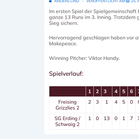
ANDERS LIND
VERÖFFENTLICHT AM
15. 
Im ersten Spiel der Spielgemeinschaft
ganze 13 Runs im 3. Inning. Trotzdem g
Sieg sichern.
Hervorragend geschlagen haben vor all
Makepeace.
Winning Pitcher: Viktor Handy.
Spielverlauf:
1
2
3
4
5
6
Freising
2
3
1
4
5
0
Grizzlies 2
SG Erding /
1
0
13
0
1
7
Schwaig 2