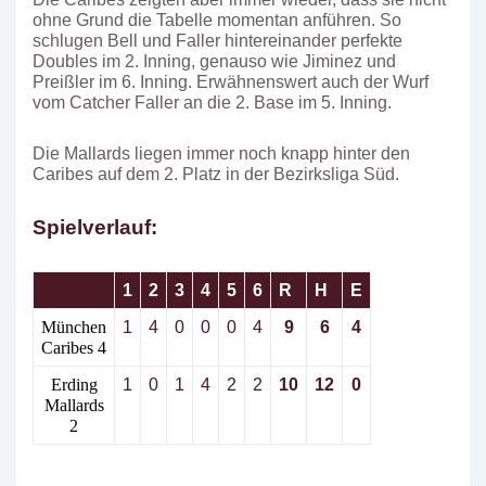
ohne Grund die Tabelle momentan anführen. So
schlugen Bell und Faller hintereinander perfekte
Doubles im 2. Inning, genauso wie Jiminez und
Preißler im 6. Inning. Erwähnenswert auch der Wurf
vom Catcher Faller an die 2. Base im 5. Inning.
Die Mallards liegen immer noch knapp hinter den
Caribes auf dem 2. Platz in der Bezirksliga Süd.
Spielverlauf:
1
2
3
4
5
6
R
H
E
München
1
4
0
0
0
4
9
6
4
Caribes 4
Erding
1
0
1
4
2
2
10
12
0
Mallards
2