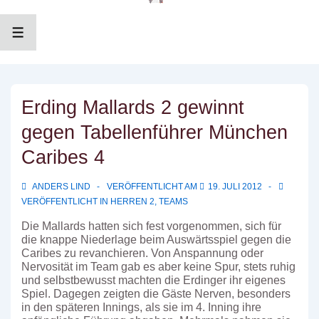
↓
Zum
Inhalt
MENÜ
Erding Mallards 2 gewinnt
gegen Tabellenführer München
Caribes 4
ANDERS LIND
VERÖFFENTLICHT AM
19. JULI 2012
VERÖFFENTLICHT IN
HERREN 2
,
TEAMS
Die Mallards hatten sich fest vorgenommen, sich für
die knappe Niederlage beim Auswärtsspiel gegen die
Caribes zu revanchieren. Von Anspannung oder
Nervosität im Team gab es aber keine Spur, stets ruhig
und selbstbewusst machten die Erdinger ihr eigenes
Spiel. Dagegen zeigten die Gäste Nerven, besonders
in den späteren Innings, als sie im 4. Inning ihre