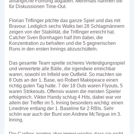
anfängliche Führung abgaben. Mehrmals nahmen sie
für Diskussionen Time-Out.
Florian Triflinger pitchte das ganze Spiel und das mit
Bravour. Lediglich sechs Walks bei 28 Schlagmännern
zeigen von der Stabilität, die Triflinger erreicht hat.
Catcher Sven Bornhagen half ihm dabei, die
Konzentration zu behalten und die 5 gegnerischen
Runs in den ersten Innings abzuschütteln.
Das gesamte Team spielte sicheres Verteidigungsspiel
und verwertete alle Bälle, die irgendwie erreichbar
waren, sowohl im Infield wie Outfield. So machten sie
8 Outs an der 1. Base, wo Robert Makepeace einen
richtig guten Tag hatte. 7 der 18 Outs waren Flyouts, 5
waren Strikeouts. Offensiv waren die meisten Spieler
erfolgreich. Viktor Handy schlug 4 Hits, dabei war vor
allem der Treffer im 5. Inning besonders wichtig: einen
Linedrive entlang der 1. Baseline für 2 RBIs. Sehr
schön war auch der Bunt von Andrew McTeigue im 3.
Inning.
Die Caribes zeigten aber immer wieder, dass sie nicht