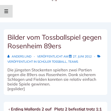
↓
Zum
Inhalt
MENÜ
Bilder vom Tossballspiel gegen
Rosenheim 89ers
ANDERS LIND
VERÖFFENTLICHT AM
27. JUNI 2012
VERÖFFENTLICHT IN
SCHÜLER TOSSBALL
,
TEAMS
Die jüngsten Stockenten spielten zwei Partien
gegen die 89ers aus Rosenheim. Dank sicherem
Schlagen und Fielden konnten sie relativ einfach
beide Spiele gewinnen.
[egslider]
Vorheriger
Nächster
‹ Erding Mallards 2 auf
Platz 2 befestigt trotz 1:1