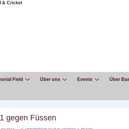
orial Field
Über uns
Events
Über Bas
 1:1 gegen Füssen