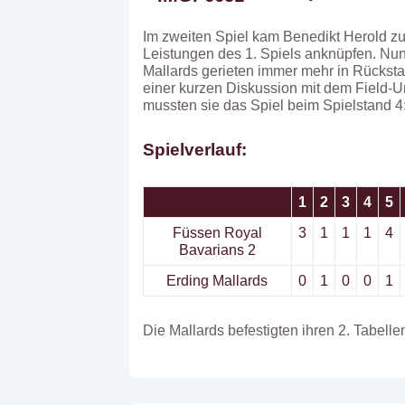
Im zweiten Spiel kam Benedikt Herold z
Leistungen des 1. Spiels anknüpfen. Nun
Mallards gerieten immer mehr in Rückstan
einer kurzen Diskussion mit dem Field-U
mussten sie das Spiel beim Spielstand 
Spielverlauf:
1
2
3
4
5
Füssen Royal
3
1
1
1
4
Bavarians 2
Erding Mallards
0
1
0
0
1
Die Mallards befestigten ihren 2. Tabell