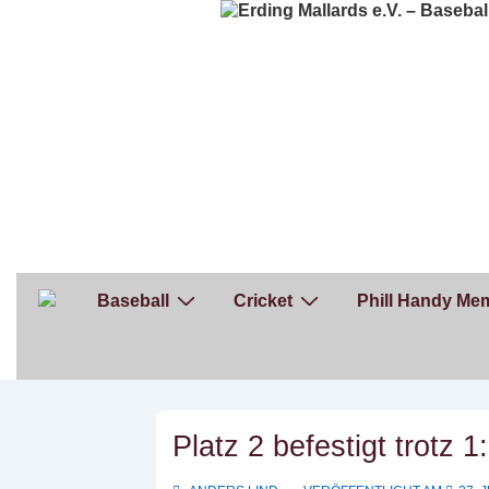
↓
Zum
Inhalt
Hauptnavigation
Baseball
Cricket
Phill Handy Mem
Platz 2 befestigt trotz