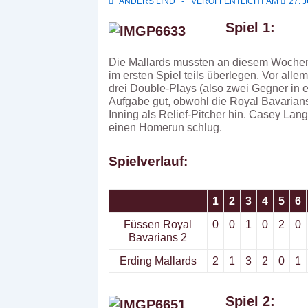
ANDERS LIND
VERÖFFENTLICHT AM
27. 
Spiel 1:
Die Mallards mussten an diesem Wochene
im ersten Spiel teils überlegen. Vor alle
drei Double-Plays (also zwei Gegner in e
Aufgabe gut, obwohl die Royal Bavarians e
Inning als Relief-Pitcher hin. Casey Lang
einen Homerun schlug.
Spielverlauf:
1
2
3
4
5
6
Füssen Royal
0
0
1
0
2
0
Bavarians 2
Erding Mallards
2
1
3
2
0
1
Spiel 2: