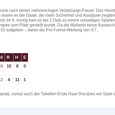
urück nach seiner mehrwöchigen Verletzungs-Pause. Das Heimt
 waren es die Gäste, die mehr Sicherheit und Ausdauer zeigte
d. Im 6. Inning kam es bei 2 Outs zu einem vorzeitigen Spielen
mpire vom Platz gestellt wurde. Da die Mallards keine Auswechs
4:10 aufgeben – daher die Pro-Forma-Wertung von 0:7.
6
R
H
E
0
10
8
0
2
4
11
1
enplatz, zumal auch der Tabellen-Erste Haar Disciples ein Spie