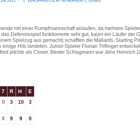
JUNI 2012
VERÖFFENTLICHT IN
HERREN 1
,
TEAMS
nde mit einer Rumpfmannschaft anlaufen, da mehrere Spieler
m das Defensivspiel funktionierte sehr gut, kaum ein Läufer der
inem Spielzug aus gemacht) schafften die Mallards. Starting Pi
inige Hits landeten. Junior-Spieler Florian Triflinger entwickelt
ford pitchte als Closer. Bester Schlagmann war Jens Heinrich (2 
7
R
H
E
0
3
10
3
X
9
9
0