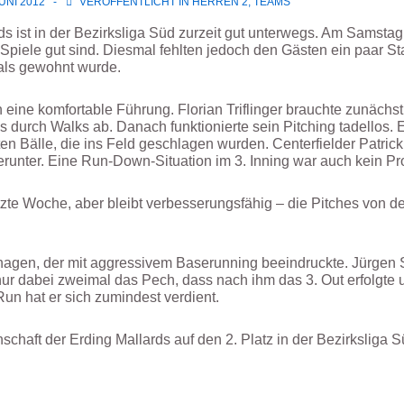
JUNI 2012
VERÖFFENTLICHT IN
HERREN 2
,
TEAMS
s ist in der Bezirksliga Süd zurzeit gut unterwegs. Am Samstag 
Spiele gut sind. Diesmal fehlten jedoch den Gästen ein paar 
als gewohnt wurde.
n eine komfortable Führung. Florian Triflinger brauchte zunächs
s durch Walks ab. Danach funktionierte sein Pitching tadellos. 
n Bälle, die ins Feld geschlagen wurden. Centerfielder Patrick 
runter. Eine Run-Down-Situation im 3. Inning war auch kein Pro
etzte Woche, aber bleibt verbesserungsfähig – die Pitches von 
hagen, der mit aggressivem Baserunning beeindruckte. Jürgen 
ur dabei zweimal das Pech, dass nach ihm das 3. Out erfolgte 
un hat er sich zumindest verdient.
schaft der Erding Mallards auf den 2. Platz in der Bezirksliga S