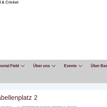
orial Field
Über uns
Events
Über Bas
bellenplatz 2