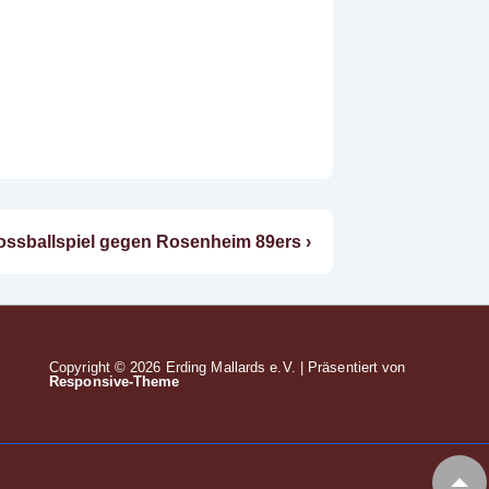
ossballspiel gegen Rosenheim 89ers ›
Copyright © 2026
Erding Mallards e.V.
| Präsentiert von
Responsive-Theme