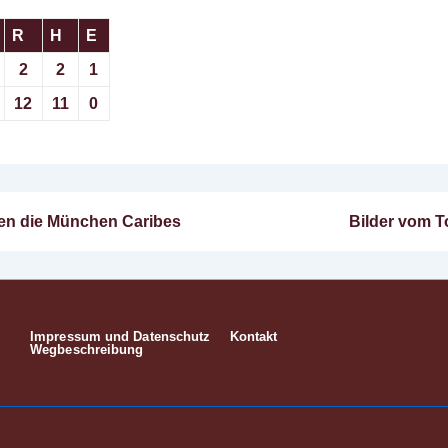
R
H
E
2
2
1
12
11
0
Nächster
gen die München Caribes
Bilder vom T
n
Beitrag
ist
Impressum und Datenschutz
Kontakt
Footer-
Wegbeschreibung
Menü