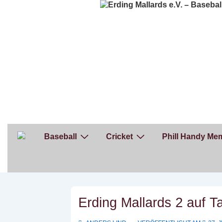
↓
Zum
Inhalt
Hauptnavigation
Baseball
Cricket
Phill Handy Mem
Erding Mallards 2 auf Ta