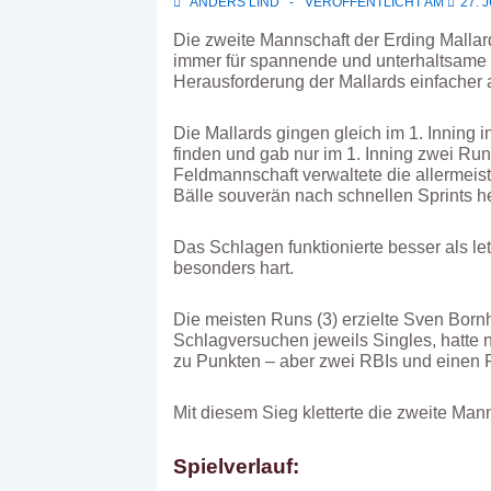
ANDERS LIND
VERÖFFENTLICHT AM
27. 
Die zweite Mannschaft der Erding Mallard
immer für spannende und unterhaltsame 
Herausforderung der Mallards einfacher 
Die Mallards gingen gleich im 1. Inning i
finden und gab nur im 1. Inning zwei Run
Feldmannschaft verwaltete die allermeiste
Bälle souverän nach schnellen Sprints he
Das Schlagen funktionierte besser als l
besonders hart.
Die meisten Runs (3) erzielte Sven Born
Schlagversuchen jeweils Singles, hatte n
zu Punkten – aber zwei RBIs und einen R
Mit diesem Sieg kletterte die zweite Mann
Spielverlauf: