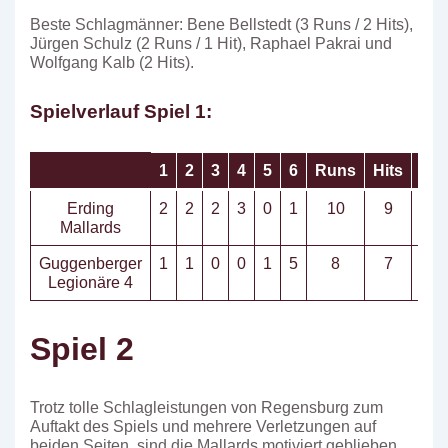
Beste Schlagmänner: Bene Bellstedt (3 Runs / 2 Hits),
Jürgen Schulz (2 Runs / 1 Hit), Raphael Pakrai und
Wolfgang Kalb (2 Hits).
Spielverlauf Spiel 1:
1
2
3
4
5
6
Runs
Hits
Err
Erding
2
2
2
3
0
1
10
9
Mallards
Guggenberger
1
1
0
0
1
5
8
7
Legionäre 4
Spiel 2
Trotz tolle Schlagleistungen von Regensburg zum
Auftakt des Spiels und mehrere Verletzungen auf
beiden Seiten, sind die Mallards motiviert geblieben