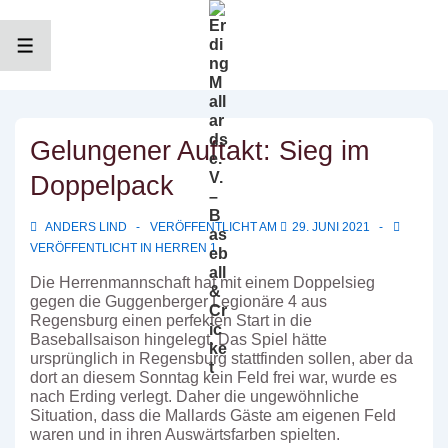
↓
Zum
Inhalt
MENÜ
Gelungener Auftakt: Sieg im
Doppelpack
ANDERS LIND
VERÖFFENTLICHT AM
29. JUNI 2021
VERÖFFENTLICHT IN
HERREN 1
Die Herrenmannschaft hat mit einem Doppelsieg
gegen die Guggenberger Legionäre 4 aus
Regensburg einen perfekten Start in die
Baseballsaison hingelegt. Das Spiel hätte
ursprünglich in Regensburg stattfinden sollen, aber da
dort an diesem Sonntag kein Feld frei war, wurde es
nach Erding verlegt. Daher die ungewöhnliche
Situation, dass die Mallards Gäste am eigenen Feld
waren und in ihren Auswärtsfarben spielten.