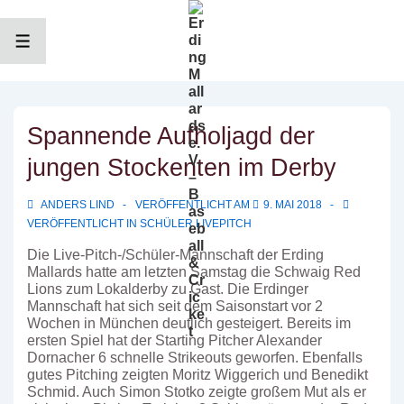
↓
Zum
Inhalt
MENÜ
Spannende Aufholjagd der
jungen Stockenten im Derby
ANDERS LIND
VERÖFFENTLICHT AM
9. MAI 2018
VERÖFFENTLICHT IN
SCHÜLER LIVEPITCH
Die Live-Pitch-/Schüler-Mannschaft der Erding
Mallards hatte am letzten Samstag die Schwaig Red
Lions zum Lokalderby zu Gast. Die Erdinger
Mannschaft hat sich seit dem Saisonstart vor 2
Wochen in München deutlich gesteigert.
Bereits im
ersten Spiel hat der Starting Pitcher Alexander
Dornacher 6 schnelle Strikeouts geworfen. Ebenfalls
gutes Pitching zeigten Moritz Wiggerich und Benedikt
Schmid. Auch Simon Stotko zeigte großem Mut als er