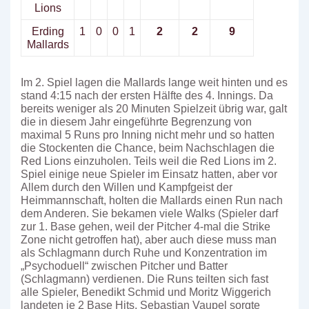
Lions
Erding
1
0
0
1
2
2
9
Mallards
Im 2. Spiel lagen die Mallards lange weit hinten und es
stand 4:15 nach der ersten Hälfte des 4. Innings. Da
bereits weniger als 20 Minuten Spielzeit übrig war, galt
die in diesem Jahr eingeführte Begrenzung von
maximal 5 Runs pro Inning nicht mehr und so hatten
die Stockenten die Chance, beim Nachschlagen die
Red Lions einzuholen. Teils weil die Red Lions im 2.
Spiel einige neue Spieler im Einsatz hatten, aber vor
Allem durch den Willen und Kampfgeist der
Heimmannschaft, holten die Mallards einen Run nach
dem Anderen. Sie bekamen viele Walks (Spieler darf
zur 1. Base gehen, weil der Pitcher 4-mal die Strike
Zone nicht getroffen hat), aber auch diese muss man
als Schlagmann durch Ruhe und Konzentration im
„Psychoduell“ zwischen Pitcher und Batter
(Schlagmann) verdienen. Die Runs teilten sich fast
alle Spieler, Benedikt Schmid und Moritz Wiggerich
landeten je 2 Base Hits. Sebastian Vaupel sorgte