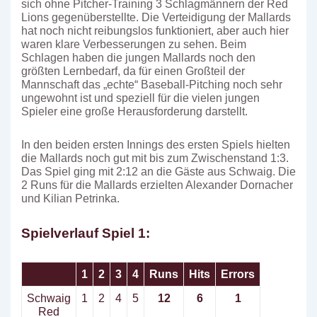
sich ohne Pitcher-Training 3 Schlagmännern der Red
Lions gegenüberstellte. Die Verteidigung der Mallards
hat noch nicht reibungslos funktioniert, aber auch hier
waren klare Verbesserungen zu sehen. Beim
Schlagen haben die jungen Mallards noch den
größten Lernbedarf, da für einen Großteil der
Mannschaft das „echte“ Baseball-Pitching noch sehr
ungewohnt ist und speziell für die vielen jungen
Spieler eine große Herausforderung darstellt.
In den beiden ersten Innings des ersten Spiels hielten
die Mallards noch gut mit bis zum Zwischenstand 1:3.
Das Spiel ging mit 2:12 an die Gäste aus Schwaig. Die
2 Runs für die Mallards erzielten Alexander Dornacher
und Kilian Petrinka.
Spielverlauf Spiel 1:
1
2
3
4
Runs
Hits
Errors
Schwaig
1
2
4
5
12
6
1
Red