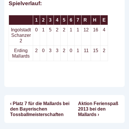
Spielverlauf:
1
2
3
4
5
6
7
R
H
E
Ingolstadt
0
1
5
2
2
1
1
12
16
4
Schanzer
2
Erding
2
0
3
3
2
0
1
11
15
2
Mallards
Vorheriger
Nächster
‹ Platz 7 für die Mallards bei
Aktion Ferienspaß
Beitragsnavigation
Beitrag
Beitrag
den Bayerischen
2013 bei den
ist
ist
Tossballmeisterschaften
Mallards ›