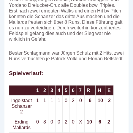
Yordano Dreiucker-Cruz alle Doubles bzw. Triples.
Erst nach zwei erneuten Walks und einen Hit by Pitch
konnten die Schanzer das dritte Aus machen und die
Mallards freuten sich über 8 Runs. Diese Führung galt
es nun zu verteidigen. Durch weiterhin konzentriertes
Feldspiel gelang dies auch und der Sieg war nie
wirklich in Gefahr.
Bester Schlagmann war Jürgen Schulz mit 2 Hits, zwei
Runs verbuchten je Patrick Völkl und Florian Bellstedt.
Spielverlauf:
1
2
3
4
5
6
7
R
H
E
Ingolstadt
1
1
1
1
0
2
0
6
10
2
Schanzer
2
Erding
0
8
0
0
2
0
X
10
6
2
Mallards