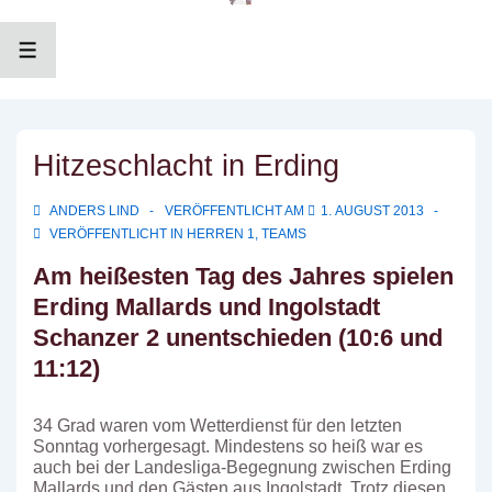
↓
Zum
Inhalt
MENÜ
Hitzeschlacht in Erding
ANDERS LIND
VERÖFFENTLICHT AM
1. AUGUST 2013
VERÖFFENTLICHT IN
HERREN 1
,
TEAMS
Am heißesten Tag des Jahres spielen
Erding Mallards und Ingolstadt
Schanzer 2 unentschieden (10:6 und
11:12)
34 Grad waren vom Wetterdienst für den letzten
Sonntag vorhergesagt. Mindestens so heiß war es
auch bei der Landesliga-Begegnung zwischen Erding
Mallards und den Gästen aus Ingolstadt. Trotz diesen