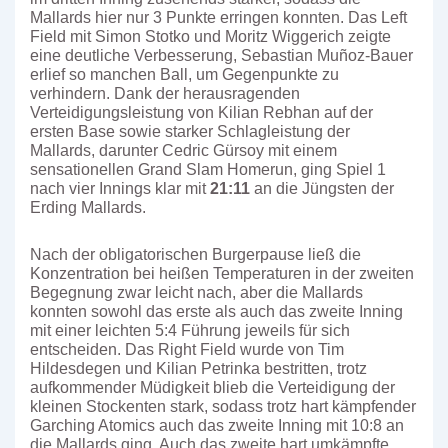
Mallards hier nur 3 Punkte erringen konnten. Das Left
Field mit Simon Stotko und Moritz Wiggerich zeigte
eine deutliche Verbesserung, Sebastian Muñoz-Bauer
erlief so manchen Ball, um Gegenpunkte zu
verhindern. Dank der herausragenden
Verteidigungsleistung von Kilian Rebhan auf der
ersten Base sowie starker Schlagleistung der
Mallards, darunter Cedric Gürsoy mit einem
sensationellen Grand Slam Homerun, ging Spiel 1
nach vier Innings klar mit
21:11
an die Jüngsten der
Erding Mallards.
Nach der obligatorischen Burgerpause ließ die
Konzentration bei heißen Temperaturen in der zweiten
Begegnung zwar leicht nach, aber die Mallards
konnten sowohl das erste als auch das zweite Inning
mit einer leichten 5:4 Führung jeweils für sich
entscheiden. Das Right Field wurde von Tim
Hildesdegen und Kilian Petrinka bestritten, trotz
aufkommender Müdigkeit blieb die Verteidigung der
kleinen Stockenten stark, sodass trotz hart kämpfender
Garching Atomics auch das zweite Inning mit 10:8 an
die Mallards ging. Auch das zweite hart umkämpfte