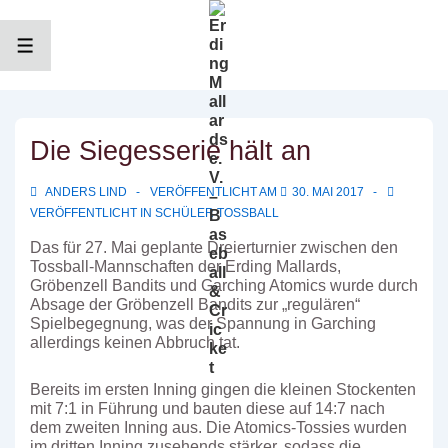
↓
Zum
Inhalt
MENÜ
Die Siegesserie hält an
ANDERS LIND
VERÖFFENTLICHT AM
30. MAI 2017
VERÖFFENTLICHT IN
SCHÜLER TOSSBALL
Das für 27. Mai geplante Dreierturnier zwischen den
Tossball-Mannschaften der Erding Mallards,
Gröbenzell Bandits und Garching Atomics wurde durch
Absage der Gröbenzell Bandits zur „regulären“
Spielbegegnung, was der Spannung in Garching
allerdings keinen Abbruch tat.
Bereits im ersten Inning gingen die kleinen Stockenten
mit 7:1 in Führung und bauten diese auf 14:7 nach
dem zweiten Inning aus. Die Atomics-Tossies wurden
im dritten Inning zusehends stärker, sodass die