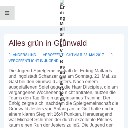
↓
Zum
Inhalt
MENÜ
Alles grün in Grünwald
ANDERS LIND
VERÖFFENTLICHT AM
23. MAI 2017
VERÖFFENTLICHT IN
JUGEND
Die Jugend-Spielgemeinschaft der Erding Mallards
und Ingolstadt Schanzer war am Sonntag, 21. Mai, zu
Gast bei den Grünwald Jesters.
Nach einem
ausgefallenen Spiel gegen die Haar Disciples, die am
vergangenen Wochenende nicht antraten, nutzen die
Teams den Tag für ein gemeinsames Training. Der
Erfolg zeigte sich, nachdem die Spielgemeinschaft die
Grünwald Jesters von Anfang an im Griff hatte und in
einem klaren Sieg mit
16:4
Punkten. Herausragend
war Michael Schirmer, der durch exzellente Pitches
kaum einen Run der Jesters zuließ. Die Jugend der