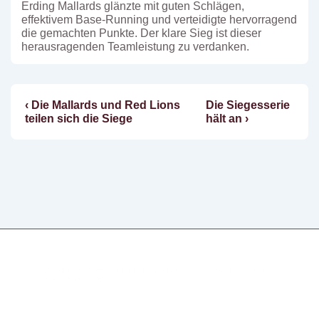
Erding Mallards glänzte mit guten Schlägen,
effektivem Base-Running und verteidigte hervorragend
die gemachten Punkte. Der klare Sieg ist dieser
herausragenden Teamleistung zu verdanken.
Vorheriger
Nächster
‹ Die Mallards und Red Lions
Die Siegesserie
Beitragsnavigation
Beitrag
Beitrag
teilen sich die Siege
hält an ›
ist
ist
Copyright © 2026
Erding Mallards e.V.
| Präsentiert von
Responsive-Theme