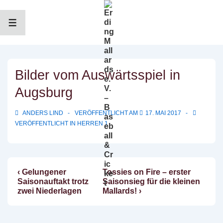
↓
Zum
Inhalt
MENÜ
Bilder vom Auswärtsspiel in
Augsburg
ANDERS LIND
VERÖFFENTLICHT AM
17. MAI 2017
VERÖFFENTLICHT IN
HERREN 1
Vorheriger
Nächster
‹ Gelungener
Tossies on Fire – erster
Beitragsnavigation
Beitrag
Beitrag
Saisonauftakt trotz
Saisonsieg für die kleinen
ist
ist
zwei Niederlagen
Mallards! ›