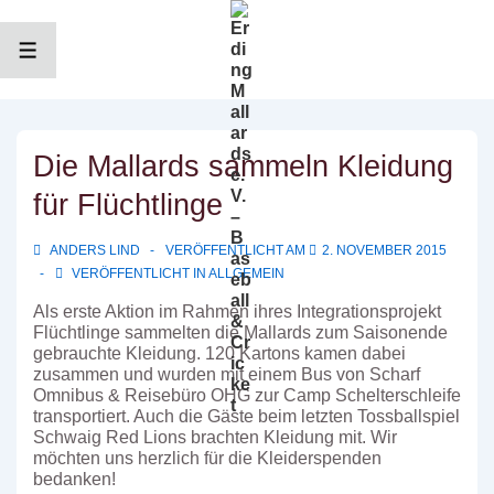
↓
Zum
Inhalt
MENÜ
Die Mallards sammeln Kleidung
für Flüchtlinge
ANDERS LIND
VERÖFFENTLICHT AM
2. NOVEMBER 2015
VERÖFFENTLICHT IN
ALLGEMEIN
Als erste Aktion im Rahmen ihres Integrationsprojekt
Flüchtlinge sammelten die Mallards zum Saisonende
gebrauchte Kleidung.
120 Kartons kamen dabei
zusammen und wurden mit einem Bus von Scharf
Omnibus & Reisebüro OHG zur Camp Schelterschleife
transportiert. Auch die Gäste beim letzten Tossballspiel
Schwaig Red Lions brachten Kleidung mit. Wir
möchten uns herzlich für die Kleiderspenden
bedanken!