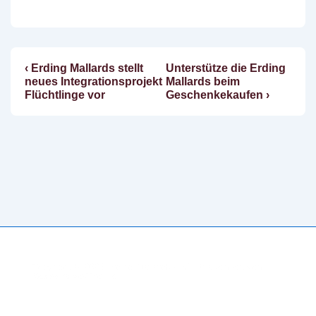
Vorheriger
Nächster
‹ Erding Mallards stellt
Unterstütze die Erding
Beitragsnavigation
Beitrag
Beitrag
neues Integrationsprojekt
Mallards beim
ist
ist
Flüchtlinge vor
Geschenkekaufen ›
Copyright © 2026
Erding Mallards e.V.
| Präsentiert von
Responsive-Theme