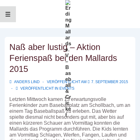
↓
Zum
Inhalt
MENÜ
Naß aber lustig – Aktion
Ferienspaß bei den Mallards
2015
ANDERS LIND
VERÖFFENTLICHT AM
7. SEPTEMBER 2015
VERÖFFENTLICHT IN
EVENTS
Letzten Mittwoch kamen 13 erwartungsvolle
Ferienkinder zum Baseballplatz am Schollbach, um an
einem Tag Baseballspaß zu erleben. Das Wetter
spielte diesmal nicht besonders gut mit, aber bis auf
einen kürzeren Schauer am Vormittag konnten die
Mallards das Programm durchführen.
Die Kids lernten
am Vormittag Schlagen, Werfen, Fangen, Laufen und