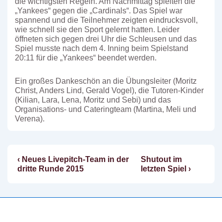
die wichtigsten Regeln. Am Nachmittag spielten die
„Yankees“ gegen die „Cardinals“. Das Spiel war
spannend und die Teilnehmer zeigten eindrucksvoll,
wie schnell sie den Sport gelernt hatten. Leider
öffneten sich gegen drei Uhr die Schleusen und das
Spiel musste nach dem 4. Inning beim Spielstand
20:11 für die „Yankees“ beendet werden.
Ein großes Dankeschön an die Übungsleiter (Moritz
Christ, Anders Lind, Gerald Vogel), die Tutoren-Kinder
(Kilian, Lara, Lena, Moritz und Sebi) und das
Organisations- und Cateringteam (Martina, Meli und
Verena).
Vorheriger
Nächster
‹ Neues Livepitch-Team in der
Shutout im
Beitragsnavigation
Beitrag
Beitrag
dritte Runde 2015
letzten Spiel ›
ist
ist