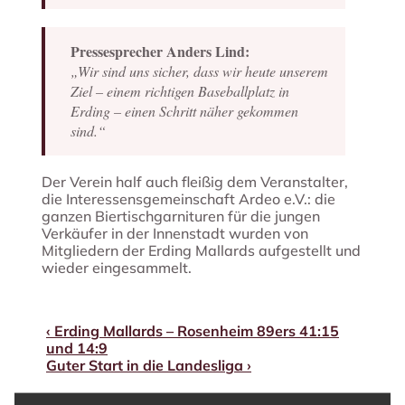
Pressesprecher Anders Lind:
„Wir sind uns sicher, dass wir heute unserem
Ziel – einem richtigen Baseballplatz in
Erding – einen Schritt näher gekommen
sind.“
Der Verein half auch fleißig dem Veranstalter,
die Interessensgemeinschaft Ardeo e.V.: die
ganzen Biertischgarnituren für die jungen
Verkäufer in der Innenstadt wurden von
Mitgliedern der Erding Mallards aufgestellt und
wieder eingesammelt.
Vorheriger
Beitragsnavigation
‹ Erding Mallards – Rosenheim 89ers 41:15
Beitrag
und 14:9
ist
Nächster
Guter Start in die Landesliga ›
Beitrag
ist