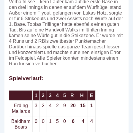
Verhältnisse – kein Läufer kam auf die erste Base in
den drei Innings in denen er auf dem Wurfhügel stand.
Außer einem Flyout, gefangen von Lukas Hotz, sorgte
er für 6 Strikeouts und zwei Assists nach Würfe auf der
1. Base. Tobias Triflinger hatte ebenfalls einen guten
Tag. Bis auf eine Handvoll Walks im fünften Inning
kamen seine Würfe gut in die Strikezone. Er wurde mit
4 Runs und 2 RBIs zweitbester Punktemacher.
Darüber hinaus spielte das ganze Team geschlossen
und konzentriert und machte nur einen einzigen Error
im Feldspiel. Alle Spieler konnten mindestens einen
Run für sich verbuchen.
Spielverlauf:
1
2
3
4
5
R
H
E
Erding
3
2
4
2
9
20
15
1
Mallards
Baldham
0
0
1
5
0
6
4
4
Boars