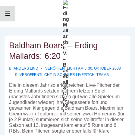
↓
Zum
Inhalt
MENÜ
Baldham Boars – Erding
Mallards: 6:20
ANDERS LIND
VERÖFFENTLICHT AM
30. OKTOBER 2008
VERÖFFENTLICHT IN
SCHÜLER LIVEPITCH
,
TEAMS
Die in diesem Jahr so erfolgreichen Live-Pitcher der
Erding Mallards setzten in ihrem letzten Spiel
(nächstes Jahr finden sich so gut wie alle Spieler im
Jugendkader wieder) ihre Siegesserie fort und
gewannen klar gegen die Baldham Boars. Maximilian
Greim war in Topform – mit seinen zwei Homeruns (für
je 2 Punkte) summieren sich seine Volltreffer in dieser
Saison auf 13. Insgesamt kam er auf 5 Runs und 6
RBIs. Beim Pitchen sorgte er ebenfalls für klare